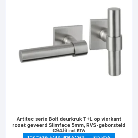
Artitec serie Bolt deurkruk T+L op vierkant
rozet geveerd Slimface 5mm, RVS-geborsteld
€
94.16
incl. BTW
TOEVOEGEN AAN WINKELWAGEN
BUY NOW