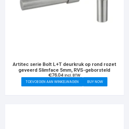
Artitec serie Bolt L+T deurkruk op rond rozet
geveerd Slimface 5mm, RVS-geborsteld
€
76.04
incl. BTW
TOEVOEGEN AAN WINKELWAGEN
BUY NOW