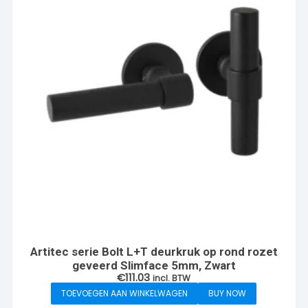
Artitec serie Bolt L+T deurkruk op rond rozet
geveerd Slimface 5mm, Zwart
€
111.03
incl. BTW
TOEVOEGEN AAN WINKELWAGEN
BUY NOW