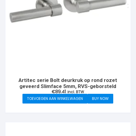
Artitec serie Bolt deurkruk op rond rozet
geveerd Slimface 5mm, RVS-geborsteld
€
89.41
incl. BTW
TOEVOEGEN AAN WINKELWAGEN
BUY NOW