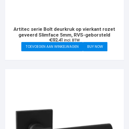
Artitec serie Bolt deurkruk op vierkant rozet
geveerd Slimface 5mm, RVS-geborsteld
€
92.41
incl. BTW
TOEVOEGEN AAN WINKELWAGEN
BUY NOW