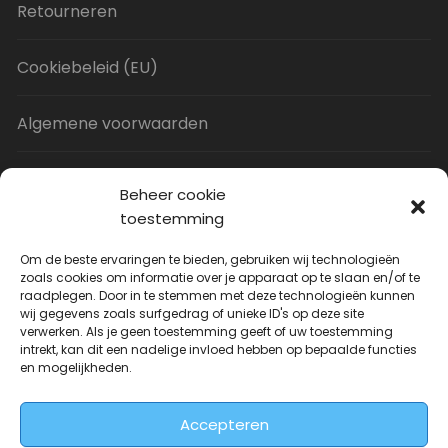
Retourneren
Cookiebeleid (EU)
Algemene voorwaarden
Privacy Policy
Beheer cookie
toestemming
Contact
Om de beste ervaringen te bieden, gebruiken wij technologieën
zoals cookies om informatie over je apparaat op te slaan en/of te
raadplegen. Door in te stemmen met deze technologieën kunnen
Uitverkoop
wij gegevens zoals surfgedrag of unieke ID's op deze site
verwerken. Als je geen toestemming geeft of uw toestemming
intrekt, kan dit een nadelige invloed hebben op bepaalde functies
JNF Deurklink gebogen 16mm
en mogelijkheden.
Oorspronkelijke
Huidige
| Per paar
€
31.73
€
14.99
incl. BTW
prijs
prijs
Accepteren
was:
is: