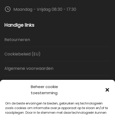
Maandag - Vrijdag 08:30 - 17:30
Handige links
Retourneren
Cookiebeleid (EU)
Algemene voorwaarden
Privacy Policy
Beheer cookie
toestemming
Contact
Om de beste ervaringen te bieden, gebruiken wij technologieën
zoals cookies om informatie over je apparaat op te slaan en/of te
raadplegen. Door in te stemmen met deze technologieën kunnen
Uitverkoop