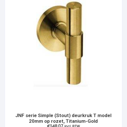
JNF serie Simple (Stout) deurkruk T model
20mm op rozet, Titanium-Gold
€
148.07
incl. BTW