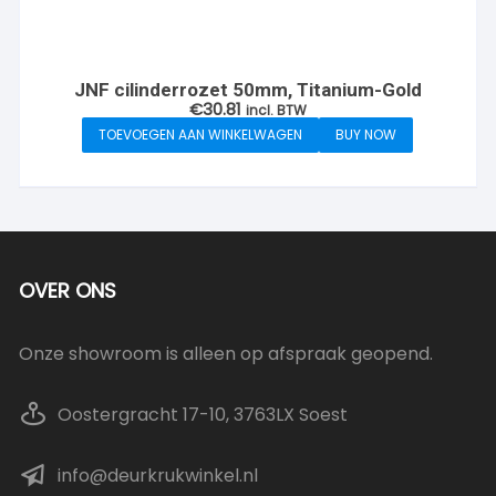
JNF cilinderrozet 50mm, Titanium-Gold
€
30.81
incl. BTW
TOEVOEGEN AAN WINKELWAGEN
BUY NOW
OVER ONS
Onze showroom is alleen op afspraak geopend.
Oostergracht 17-10, 3763LX Soest
info@deurkrukwinkel.nl