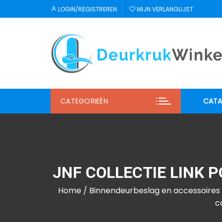
Ga
LOGIN/REGISTREREN
MIJN VERLANGLIJST
naar
inhoud
CATEGORIEËN
CATA
JNF
Regu
JNF COLLECTIE LINK 
Mi S
Home
/
Binnendeurbeslag en accessoires
Winl
c
Hab