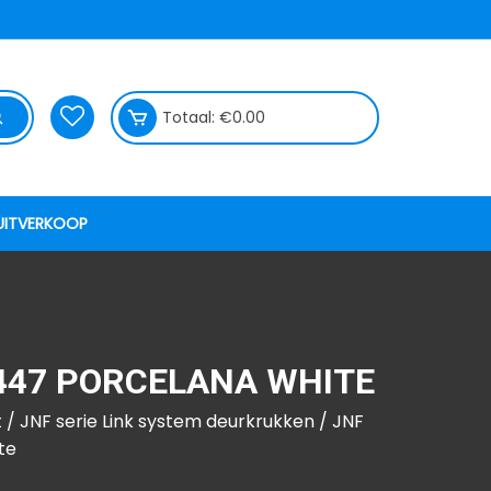
Totaal:
€
0.00
UITVERKOOP
 447 PORCELANA WHITE
t
/
JNF serie Link system deurkrukken
/ JNF
te