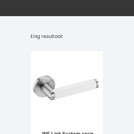
GPF
Enig resultaat
JNF Link System serie