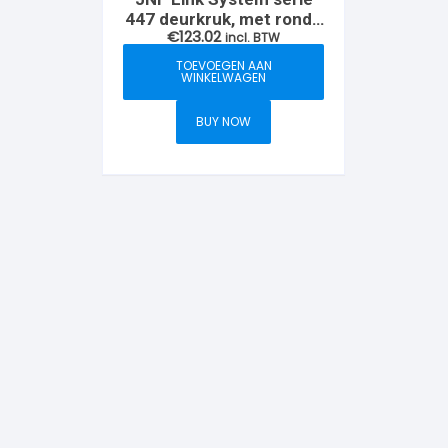
447 deurkruk, met ronde
€
123.02
rozet, RVS-Porcelana
incl. BTW
White
TOEVOEGEN AAN
WINKELWAGEN
BUY NOW