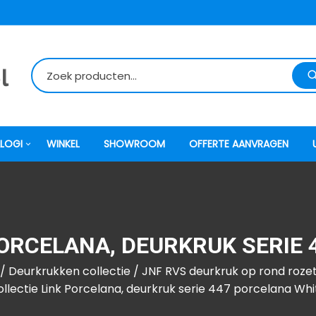
LOGI
WINKEL
SHOWROOM
OFFERTE AANVRAGEN
itti
PORCELANA, DEURKRUK SERIE
atori
/
Deurkrukken collectie
/
JNF RVS deurkruk op rond roze
ock
ollectie Link Porcelana, deurkruk serie 447 porcelana Whi
o