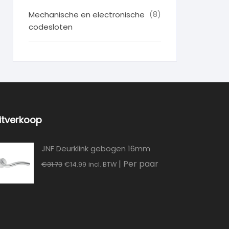
Mechanische en electronische
(8)
codesloten
itverkoop
JNF Deurklink gebogen 16mm
Oorspronkelijke
Huidige
| Per paar
€
31.73
€
14.99
incl. BTW
prijs
prijs
was:
is:
€31.73.
€14.99.