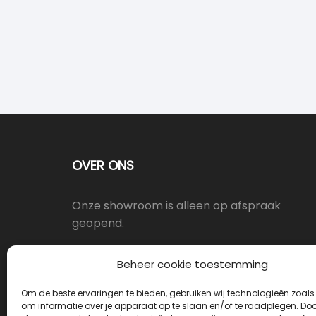
OVER ONS
Onze showroom is alleen op afspraak
geopend.
Oostergracht 17-10, 3763LX Soest
Beheer cookie toestemming
Om de beste ervaringen te bieden, gebruiken wij technologieën zoals
info@deurkrukwinkel.nl
om informatie over je apparaat op te slaan en/of te raadplegen. Door