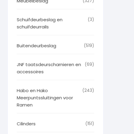
Meubelbeslag
(327)
Schuifdeurbeslag en
(3)
schuifdeurrails
Buitendeurbeslag
(519)
JNF taatsdeurscharnieren en
(69)
accessoires
Habo en Hako
(243)
Meerpuntssluitingen voor
Ramen
Cilinders
(151)