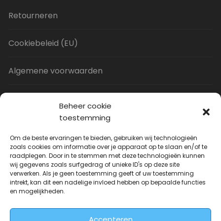
Retourneren
Cookiebeleid (EU)
Algemene voorwaarden
Privacy Policy
Beheer cookie
toestemming
Contact
Om de beste ervaringen te bieden, gebruiken wij technologieën
zoals cookies om informatie over je apparaat op te slaan en/of te
raadplegen. Door in te stemmen met deze technologieën kunnen
Uitverkoop
wij gegevens zoals surfgedrag of unieke ID's op deze site
verwerken. Als je geen toestemming geeft of uw toestemming
intrekt, kan dit een nadelige invloed hebben op bepaalde functies
JNF Deurklink gebogen 16mm
en mogelijkheden.
Oorspronkelijke
Huidige
| Per paar
€
31.73
€
14.99
incl. BTW
prijs
prijs
Accepteren