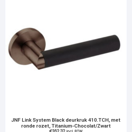
JNF Link System Black deurkruk 410.TCH, met
ronde rozet, Titanium-Chocolat/Zwart
€
162.32
incl. BTW