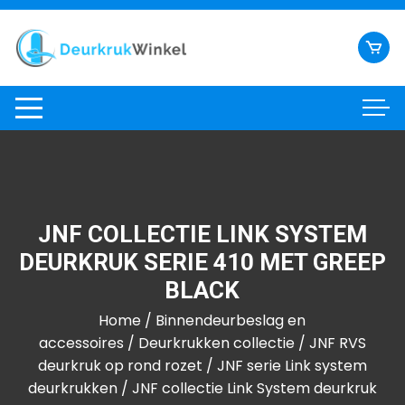
Ga
naar
inhoud
JNF COLLECTIE LINK SYSTEM
DEURKRUK SERIE 410 MET GREEP
BLACK
Home
/
Binnendeurbeslag en
accessoires
/
Deurkrukken collectie
/
JNF RVS
deurkruk op rond rozet
/
JNF serie Link system
deurkrukken
/ JNF collectie Link System deurkruk