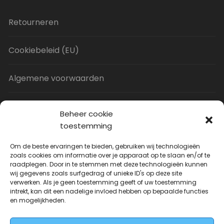
Retourneren
Cookiebeleid (EU)
Algemene voorwaarden
Privacy Policy
Beheer cookie
toestemming
Contact
Om de beste ervaringen te bieden, gebruiken wij technologieën
zoals cookies om informatie over je apparaat op te slaan en/of te
raadplegen. Door in te stemmen met deze technologieën kunnen
Uitverkoop
wij gegevens zoals surfgedrag of unieke ID's op deze site
verwerken. Als je geen toestemming geeft of uw toestemming
intrekt, kan dit een nadelige invloed hebben op bepaalde functies
JNF Deurklink gebogen 16mm
en mogelijkheden.
Oorspronkelijke
Huidige
€
31.73
€
14.99
incl. BTW
prijs
prijs