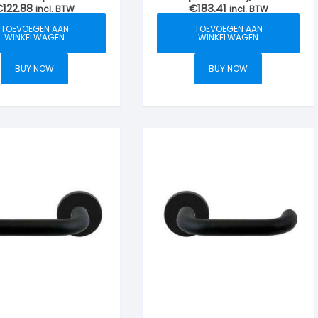
€
122.88
€
183.41
cilinderrozet
incl. BTW
incl. BTW
TOEVOEGEN AAN
TOEVOEGEN AAN
WINKELWAGEN
WINKELWAGEN
BUY NOW
BUY NOW