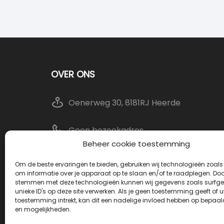
OVER ONS
Oenerweg 30, 8181RJ Heerde
Geen bezoekadres
Beheer cookie toestemming
info@deurkrukwinkel.nl
Om de beste ervaringen te bieden, gebruiken wij technologieën zoals
om informatie over je apparaat op te slaan en/of te raadplegen. Door
stemmen met deze technologieën kunnen wij gegevens zoals surfge
Maandag - Vrijdag 08:30 - 17:30
unieke ID's op deze site verwerken. Als je geen toestemming geeft of 
toestemming intrekt, kan dit een nadelige invloed hebben op bepaal
en mogelijkheden.