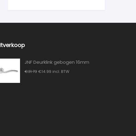
itverkoop
JNF Deurklink gebogen 16mm
Oorspronkelijke
Huidige
€
31.73
€
14.99
incl. BTW
prijs
prijs
was:
is:
€31.73.
€14.99.