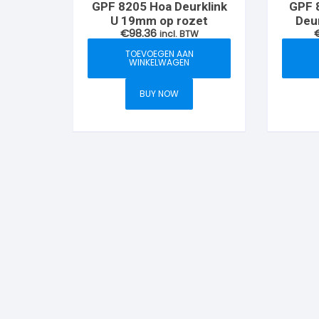
GPF 8205 Hoa Deurklink
GPF 
U 19mm op rozet
Deur
€
98.36
incl. BTW
wi
TOEVOEGEN AAN
WINKELWAGEN
BUY NOW