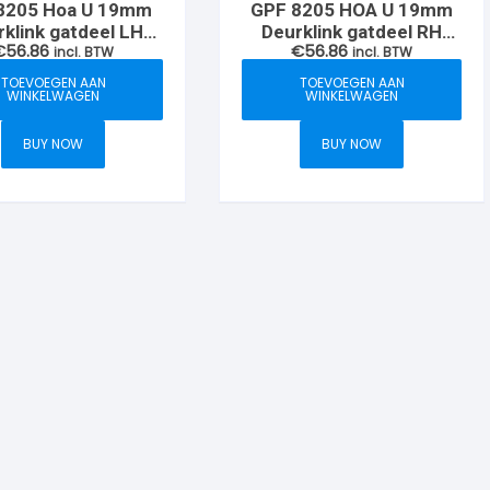
8205 Hoa U 19mm
GPF 8205 HOA U 19mm
klink gatdeel LH
Deurklink gatdeel RH
€
56.86
€
56.86
jzend op rozet
incl. BTW
wijzend op rozet
incl. BTW
TOEVOEGEN AAN
TOEVOEGEN AAN
WINKELWAGEN
WINKELWAGEN
BUY NOW
BUY NOW