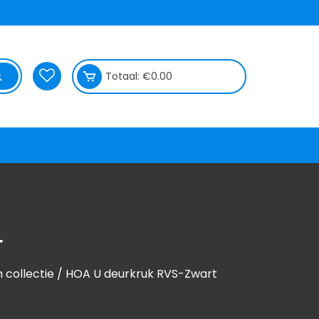
Totaal:
€
0.00
T
 collectie
/ HOA U deurkruk RVS-Zwart