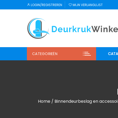
Ga
LOGIN/REGISTREREN
MIJN VERLANGLIJST
naar
inhoud
CATEGORIEËN
CATA
JNF
Regu
Mi S
Home
/
Binnendeurbeslag en accessoi
Winl
Hab