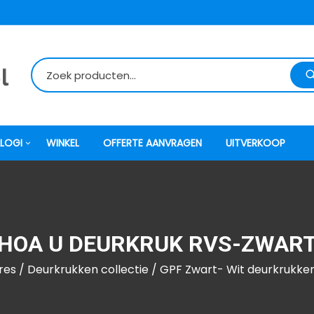
LOGI
WINKEL
OFFERTE AANVRAGEN
UITVERKOOP
itti
HOA U DEURKRUK RVS-ZWAR
atori
res
/
Deurkrukken collectie
/
GPF Zwart- Wit deurkrukken
ock
o