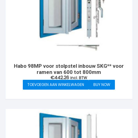
Habo 98MP voor stolpstel inbouw SKG** voor
ramen van 600 tot 800mm
€
442.26
incl. BTW
TOEVOEGEN AAN WINKELWAGEN
BUY NOW