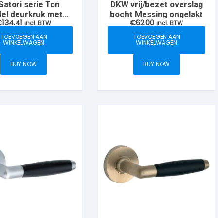
Satori serie Ton
DKW vrij/bezet overslag
el deurkruk met
bocht Messing ongelakt
€
134.41
€
62.00
rkant krukrozet,
incl. BTW
incl. BTW
Zwart/ebben
TOEVOEGEN AAN
TOEVOEGEN AAN
WINKELWAGEN
WINKELWAGEN
BUY NOW
BUY NOW