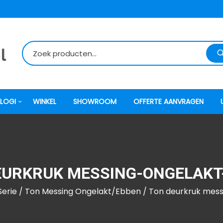
LOGI
WINKEL
SHOWROOM
OFFERTE AANVRAGEN
itti
EURKRUK MESSING-ONGELAKT
atori
erie
/
Ton Messing Ongelakt/Ebben
/ Ton deurkruk mes
ock
o