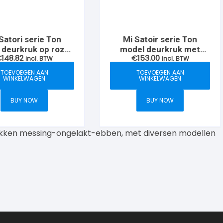
Satori serie Ton
Mi Satoir serie Ton
 deurkruk op rozet
model deurkruk met
€
148.82
€
153.00
 verdekt, Nikkel-
incl. BTW
patent rozet ovaal,
incl. BTW
antiek/ebben
Chroom-mat/ebben
TOEVOEGEN AAN
TOEVOEGEN AAN
WINKELWAGEN
WINKELWAGEN
BUY NOW
BUY NOW
ukken messing-ongelakt-ebben, met diversen modellen