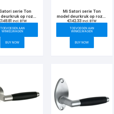
Satori serie Ton
Mi Satori serie Ton
 deurkruk op rozet
model deurkruk op rozet
€
148.81
€
142.33
 verdekt, Chroom-
incl. BTW
rond verdekt, Messing-
incl. BTW
mat/ebben
antiek/ebben
TOEVOEGEN AAN
TOEVOEGEN AAN
WINKELWAGEN
WINKELWAGEN
BUY NOW
BUY NOW