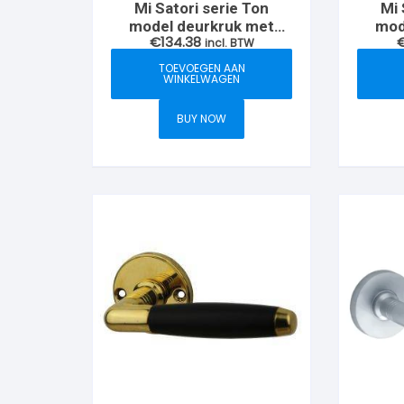
Mi Satori serie Ton
Mi 
model deurkruk met
mod
€
134.38
vierkant krukrozet,
incl. BTW
vie
Nikkel-antiek/ebben
TOEVOEGEN AAN
WINKELWAGEN
BUY NOW