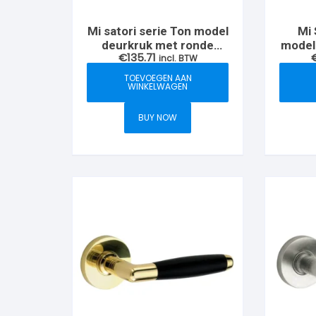
Mi satori serie Ton model
Mi 
deurkruk met ronde
model
€
135.71
krukrozet, Messing-
incl. BTW
rond
ongelakt/ebben
TOEVOEGEN AAN
WINKELWAGEN
BUY NOW