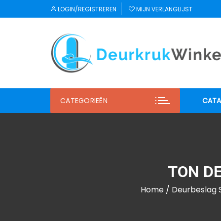
Ga
LOGIN/REGISTREREN
MIJN VERLANGLIJST
naar
inhoud
CATEGORIEËN
CATA
JNF
Regu
TON D
Mi S
Home
/
Deurbeslag S
Winl
Hab