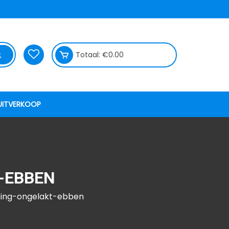
Totaal:
€
0.00
UITVERKOOP
-EBBEN
sing-ongelakt-ebben