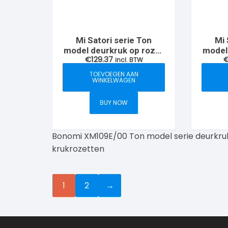
Mi Satori serie Ton
Mi 
model deurkruk op rozet
model
€
129.37
rond verdekt, Messing-
incl. BTW
rond
ongelakt/ebben
TOEVOEGEN AAN
WINKELWAGEN
BUY NOW
Bonomi XM109E/00 Ton model serie deurkr
krukrozetten
1
2
→