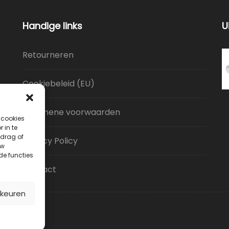
Handige links
U
Retourneren
Cookiebeleid (EU)
Algemene voorwaarden
 cookies
 in te
drag of
Privacy Policy
uw
de functies
Contact
rkeuren
lagGigant