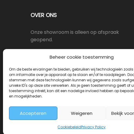
OVER ONS
Onze showroom is alleen op afspraak
geopend.
Oostergracht 17-10, 3763LX Soest
Beheer cookie toestemming
Om de beste ervaringen te bieden, gebruiken wij technologieën zoals
info@deurkrukwinkel.nl
om informatie over je apparaat op te slaan en/of te raadplegen. Door
stemmen met deze technologieën kunnen wij gegevens zoals surfge
unieke ID's op deze site verwerken. Als je geen toestemming geeft of 
Maandag - Vrijdag 08:30 - 17:30
toestemming intrekt, kan dit een nadelige invloed hebben op bepaal
en mogelijkheden.
Accepteren
Weigeren
Bekijk voo
Deurkrukwinkel.nl is onderdeel van Deurbes
Cookiebeleid
Privacy Policy