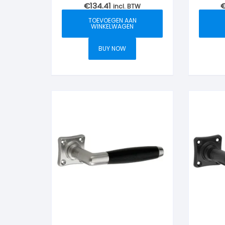
€
134.41
vierkant krukrozet,
incl. BTW
vie
Chroom-mat/ebben
Mess
TOEVOEGEN AAN
WINKELWAGEN
BUY NOW