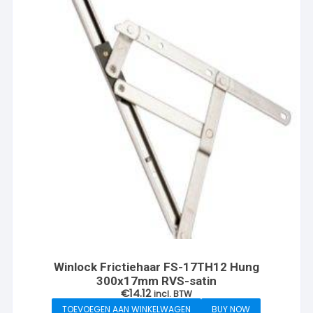
Winlock Frictiehaar FS-17TH12 Hung
300x17mm RVS-satin
€
14.12
incl. BTW
TOEVOEGEN AAN WINKELWAGEN
BUY NOW