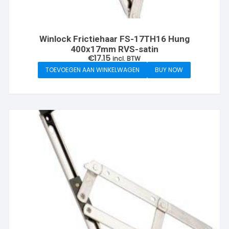
Winlock Frictiehaar FS-17TH16 Hung
400x17mm RVS-satin
€
17.15
incl. BTW
TOEVOEGEN AAN WINKELWAGEN
BUY NOW