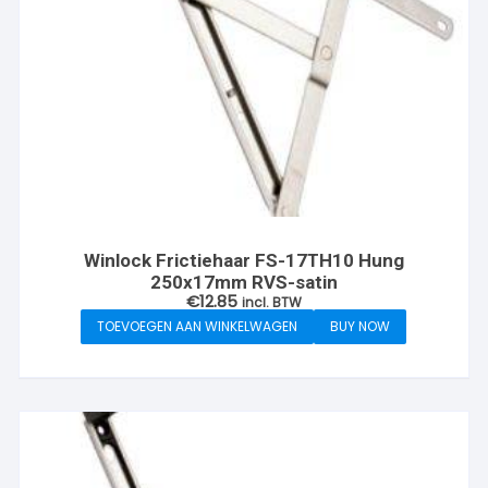
Winlock Frictiehaar FS-17TH10 Hung
250x17mm RVS-satin
€
12.85
incl. BTW
TOEVOEGEN AAN WINKELWAGEN
BUY NOW