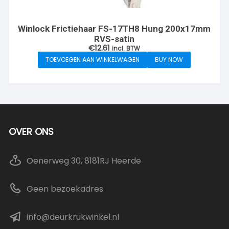
Winlock Frictiehaar FS-17TH8 Hung 200x17mm
RVS-satin
€
12.61
incl. BTW
TOEVOEGEN AAN WINKELWAGEN
BUY NOW
OVER ONS
Oenerweg 30, 8181RJ Heerde
Geen bezoekadres
info@deurkrukwinkel.nl