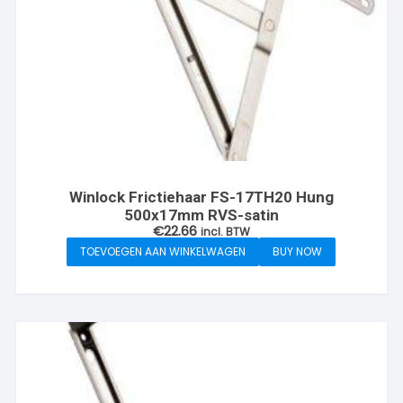
Winlock Frictiehaar FS-17TH20 Hung
500x17mm RVS-satin
€
22.66
incl. BTW
TOEVOEGEN AAN WINKELWAGEN
BUY NOW