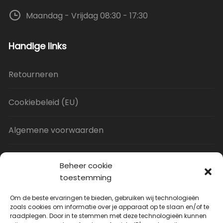
Maandag - Vrijdag 08:30 - 17:30
Handige links
Retourneren
Cookiebeleid (EU)
Algemene voorwaarden
Privacy Policy
Beheer cookie
toestemming
Contact
Om de beste ervaringen te bieden, gebruiken wij technologieën
zoals cookies om informatie over je apparaat op te slaan en/of te
raadplegen. Door in te stemmen met deze technologieën kunnen
Uitverkoop