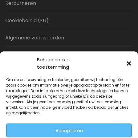
Retourneren
Cookiebeleid (EU)
Algemene voorwaarden
Privacy Policy
Beheer cookie
toestemming
Contact
Om de beste ervaringen te bieden, gebruiken wij technologieën
zoals cookies om informatie over je apparaat op te slaan en/of te
raadplegen. Door in te stemmen met deze technologieën kunnen
Uitverkoop
wij gegevens zoals surfgedrag of unieke ID's op deze site
verwerken. Als je geen toestemming geeft of uw toestemming
intrekt, kan dit een nadelige invloed hebben op bepaalde functies
JNF Deurklink gebogen 16mm
en mogelijkheden.
Oorspronkelijke
Huidige
| Per paar
€
31.73
€
14.99
incl. BTW
prijs
prijs
Accepteren
was:
is: