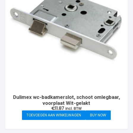
Dulimex wc-badkamerslot, schoot omlegbaar,
voorplaat Wit-gelakt
€
11.87
incl. BTW
TOEVOEGEN AAN WINKELWAGEN
BUY NOW