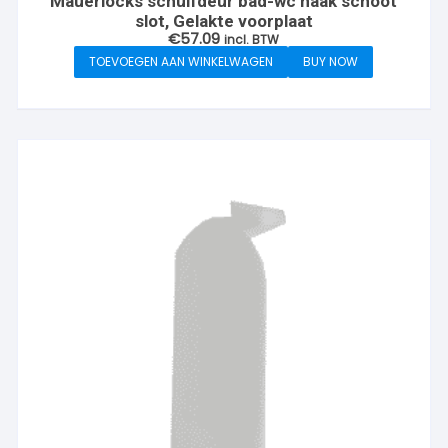
Mauerlocks schuifdeur bad-wc haak schoot
slot, Gelakte voorplaat
€
57.09
incl. BTW
TOEVOEGEN AAN WINKELWAGEN
BUY NOW