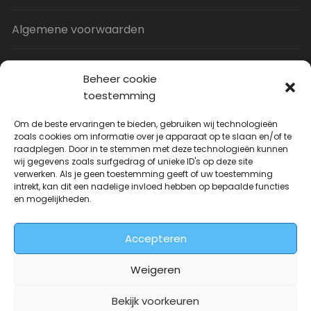
Algemene voorwaarden
Privacy Policy
Beheer cookie
toestemming
Contact
Om de beste ervaringen te bieden, gebruiken wij technologieën
zoals cookies om informatie over je apparaat op te slaan en/of te
raadplegen. Door in te stemmen met deze technologieën kunnen
Uitverkoop
wij gegevens zoals surfgedrag of unieke ID's op deze site
verwerken. Als je geen toestemming geeft of uw toestemming
intrekt, kan dit een nadelige invloed hebben op bepaalde functies
JNF Deurklink gebogen 16mm
en mogelijkheden.
Oorspronkelijke
Huidige
| Per paar
€
31.73
€
14.99
incl. BTW
prijs
prijs
Accepteren
was:
is:
€31.73.
€14.99.
Weigeren
Bekijk voorkeuren