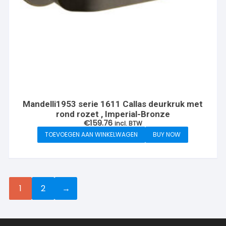
Mandelli1953 serie 1611 Callas deurkruk met
rond rozet , Imperial-Bronze
€
159.76
incl. BTW
TOEVOEGEN AAN WINKELWAGEN
BUY NOW
1
2
→