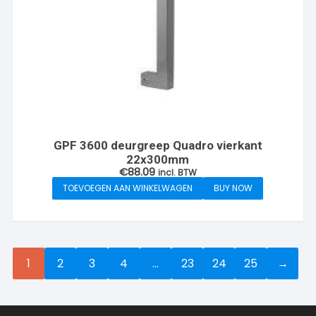
GPF 3600 deurgreep Quadro vierkant
22x300mm
€
88.09
incl. BTW
TOEVOEGEN AAN WINKELWAGEN
BUY NOW
1
2
3
4
…
23
24
25
→