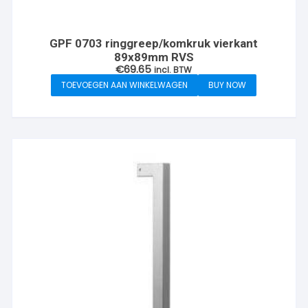
GPF 0703 ringgreep/komkruk vierkant
89x89mm RVS
€
69.65
incl. BTW
TOEVOEGEN AAN WINKELWAGEN
BUY NOW