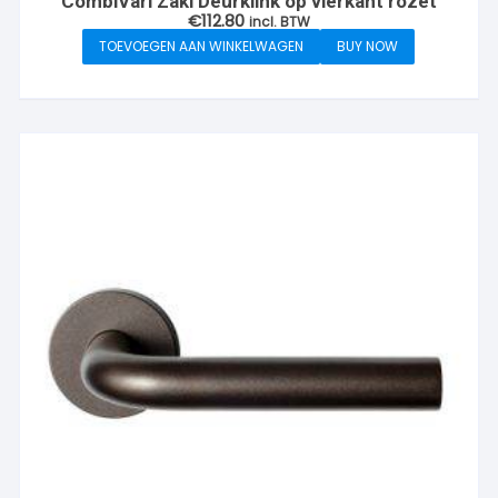
CombiVari Zaki Deurklink op vierkant rozet
€
112.80
incl. BTW
TOEVOEGEN AAN WINKELWAGEN
BUY NOW