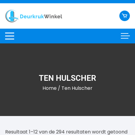
Ga
naar
inhoud
TEN HULSCHER
Home
/ Ten Hulscher
Resultaat 1–12 van de 294 resultaten wordt getoond