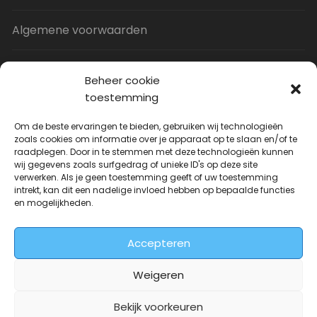
Algemene voorwaarden
Privacy Policy
Beheer cookie
toestemming
Contact
Om de beste ervaringen te bieden, gebruiken wij technologieën
zoals cookies om informatie over je apparaat op te slaan en/of te
raadplegen. Door in te stemmen met deze technologieën kunnen
Uitverkoop
wij gegevens zoals surfgedrag of unieke ID's op deze site
verwerken. Als je geen toestemming geeft of uw toestemming
intrekt, kan dit een nadelige invloed hebben op bepaalde functies
JNF Deurklink gebogen 16mm
en mogelijkheden.
Oorspronkelijke
Huidige
| Per paar
€
31.73
€
14.99
incl. BTW
prijs
prijs
Accepteren
was:
is:
€31.73.
€14.99.
Weigeren
Bekijk voorkeuren