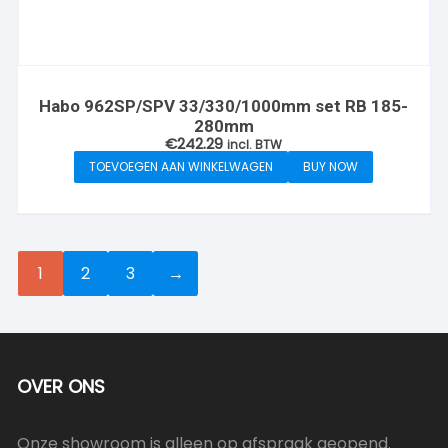
Habo 962SP/SPV 33/330/1000mm set RB 185-
280mm
€
242.29
incl. BTW
TOEVOEGEN AAN WINKELWAGEN
BUY NOW
1
2
3
→
OVER ONS
Onze showroom is alleen op afspraak geopend.