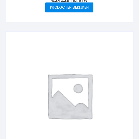
€
242.29
incl. BTW
PRODUCTEN BEKIJKEN