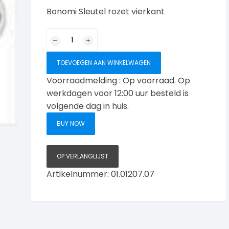
Bonomi Sleutel rozet vierkant
sleutelrozet
vierkant
bewerkt
TOEVOEGEN AAN WINKELWAGEN
Nikkel-
Voorraadmelding : Op voorraad. Op
glans
werkdagen voor 12:00 uur besteld is
aantal
volgende dag in huis.
BUY NOW
OP VERLANGLIJST
Artikelnummer:
01.01207.07