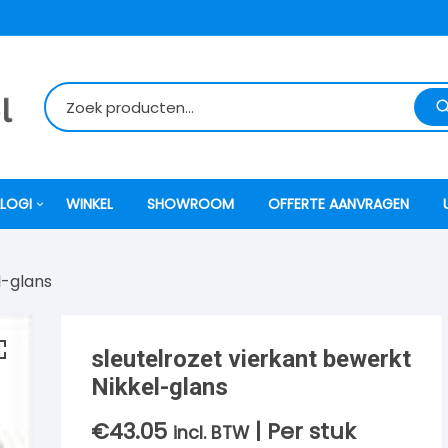
LOGI
WINKEL
SHOWROOM
OFFERTE AANVRAGEN
l-glans
itti
atori
sleutelrozet vierkant bewerkt
Nikkel-glans
ock
€
43.05
| Per stuk
incl. BTW
o