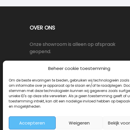
OVER ONS
Onze showroom is alleen op afspraak
geopend.
Oostergracht 17-10, 3763LX Soest
Beheer cookie toestemming
Om de beste ervaringen te bieden, gebruiken wij technologieën zoals
info@deurkrukwinkel.nl
om informatie over je apparaat op te slaan en/of te raadplegen. Door
stemmen met deze technologieën kunnen wij gegevens zoals surfge
unieke ID's op deze site verwerken. Als je geen toestemming geeft of 
Maandag - Vrijdag 08:30 - 17:30
toestemming intrekt, kan dit een nadelige invloed hebben op bepaal
en mogelijkheden.
Accepteren
Weigeren
Bekijk voo