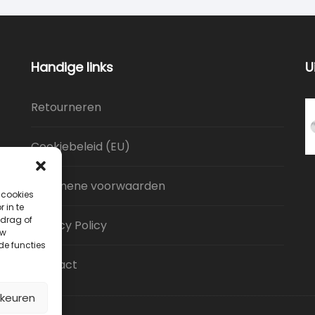
Handige links
U
Retourneren
Cookiebeleid (EU)
Algemene voorwaarden
 cookies
 in te
drag of
Privacy Policy
uw
de functies
Contact
rkeuren