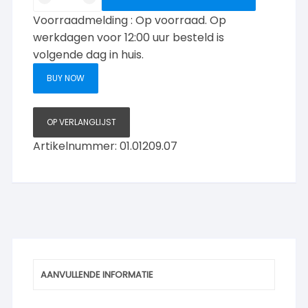
op
Voorraadmelding : Op voorraad. Op
rozetten
vierkant
werkdagen voor 12:00 uur besteld is
bewerkt
volgende dag in huis.
Nikkel-
BUY NOW
glans
aantal
OP VERLANGLIJST
Artikelnummer:
01.01209.07
AANVULLENDE INFORMATIE