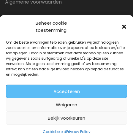
Algemene voorwaarden
Privacy Policy
Beheer cookie
toestemming
Contact
Om de beste ervaringen te bieden, gebruiken wij technologieën
zoals cookies om informatie over je apparaat op te slaan en/of te
raadplegen. Door in te stemmen met deze technologieën kunnen
Uitverkoop
wij gegevens zoals surfgedrag of unieke ID's op deze site
verwerken. Als je geen toestemming geeft of uw toestemming
intrekt, kan dit een nadelige invloed hebben op bepaalde functies
JNF Deurklink gebogen 16mm
en mogelijkheden.
Oorspronkelijke
Huidige
| Per paar
€
31.73
€
14.99
incl. BTW
prijs
prijs
Accepteren
was:
is:
€31.73.
€14.99.
Weigeren
Bekijk voorkeuren
Deurkrukwinkel.nl is onderdeel van
DeurbeslagGigant
Cookiebeleid
Privacy Policy