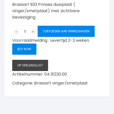
Brassart 933 Prinses duwplaat (
vinger/smetplaat) met zichtbare
bevestiging
Brassart
TOEVOEGEN AAN WINKELWAGEN
933
Voorraadmelding : Levertijd 2-3 weken.
Prinsess
vinger/splaat
BUY NOW
Messing
ongelakt
aantal
OP VERLANGLIJST
Artikelnummer:
04.31230.00
Categorie:
Brassart vinger/smetplaat