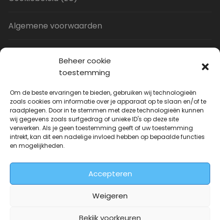
Algemene voorwaarden
Privacy Policy
Beheer cookie
toestemming
Contact
Om de beste ervaringen te bieden, gebruiken wij technologieën
zoals cookies om informatie over je apparaat op te slaan en/of te
raadplegen. Door in te stemmen met deze technologieën kunnen
Uitverkoop
wij gegevens zoals surfgedrag of unieke ID's op deze site
verwerken. Als je geen toestemming geeft of uw toestemming
intrekt, kan dit een nadelige invloed hebben op bepaalde functies
JNF Deurklink gebogen 16mm
en mogelijkheden.
Oorspronkelijke
Huidige
| Per paar
€
31.73
€
14.99
incl. BTW
prijs
prijs
Accepteren
was:
is:
€31.73.
€14.99.
Weigeren
Bekijk voorkeuren