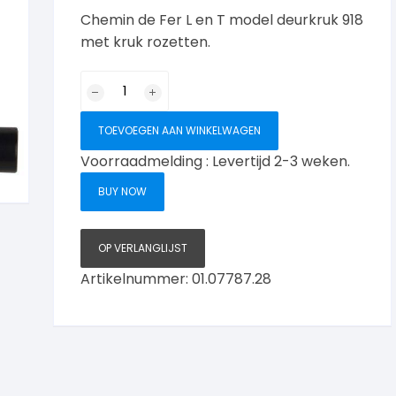
Chemin de Fer L en T model deurkruk 918
met kruk rozetten.
Chemin
de
Fer
TOEVOEGEN AAN WINKELWAGEN
L
Voorraadmelding : Levertijd 2-3 weken.
en
T
BUY NOW
Deurklink
918
op
OP VERLANGLIJST
rozetten
Artikelnummer:
01.07787.28
aantal