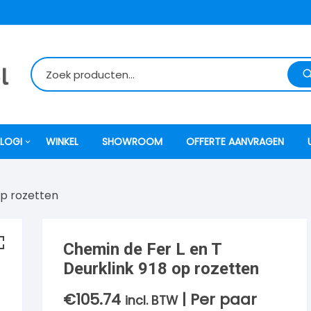
LOGI
WINKEL
SHOWROOM
OFFERTE AANVRAGEN
op rozetten
itti
atori
Chemin de Fer L en T
Deurklink 918 op rozetten
ock
€
105.74
| Per paar
incl. BTW
o