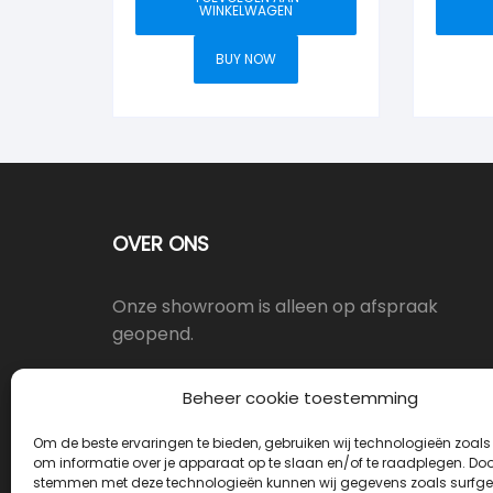
WINKELWAGEN
BUY NOW
OVER ONS
Onze showroom is alleen op afspraak
geopend.
Oostergracht 17-10, 3763LX Soest
Beheer cookie toestemming
Om de beste ervaringen te bieden, gebruiken wij technologieën zoals
info@deurkrukwinkel.nl
om informatie over je apparaat op te slaan en/of te raadplegen. Door
stemmen met deze technologieën kunnen wij gegevens zoals surfge