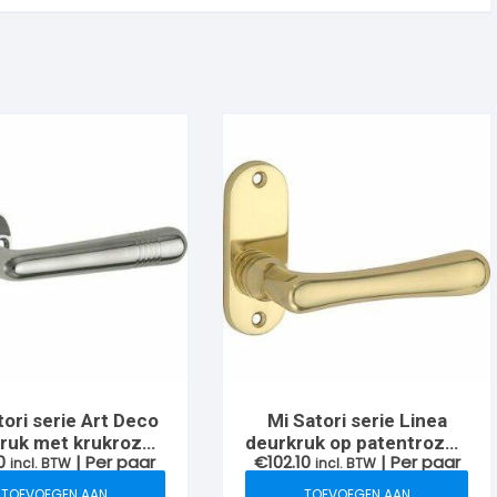
tori serie Art Deco
Mi Satori serie Linea
ruk met krukrozet
deurkruk op patentrozet,
0
| Per paar
€
102.10
| Per paar
nd, Nikkel-glans
incl. BTW
Messing-ongelakt
incl. BTW
TOEVOEGEN AAN
TOEVOEGEN AAN