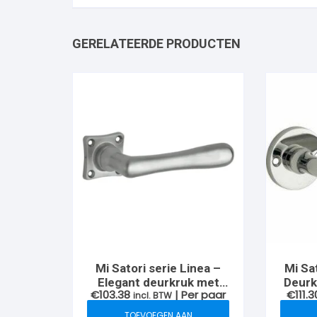
GERELATEERDE PRODUCTEN
Mi Satori serie Linea –
Mi Sa
Elegant deurkruk met
Deurk
€
103.38
| Per paar
€
111.3
vierkante krukrozet,
incl. BTW
ro
Nikkelmat
TOEVOEGEN AAN