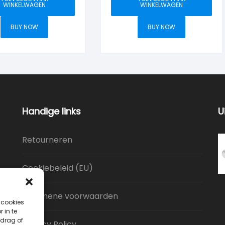
WINKELWAGEN
WINKELWAGEN
BUY NOW
BUY NOW
Handige links
U
Retourneren
Cookiebeleid (EU)
Algemene voorwaarden
 cookies
 in te
drag of
Privacy Policy