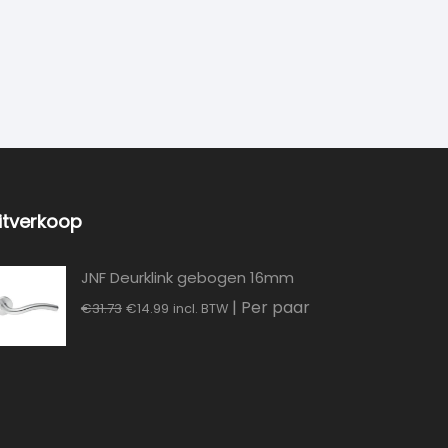
itverkoop
JNF Deurklink gebogen 16mm
Oorspronkelijke
Huidige
| Per paar
€
31.73
€
14.99
incl. BTW
prijs
prijs
was:
is:
€31.73.
€14.99.