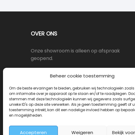
OVER ONS
Onze showroom is alleen op afspraak
geopend.
Oostergracht 17-10, 3763LX Soest
Beheer cookie toestemming
Om de beste ervaringen te bieden, gebruiken wij technologieën zoals
info@deurkrukwinkel.nl
om informatie over je apparaat op te slaan en/of te raadplegen. Door
stemmen met deze technologieën kunnen wij gegevens zoals surfge
unieke ID's op deze site verwerken. Als je geen toestemming geeft of 
Maandag - Vrijdag 08:30 - 17:30
toestemming intrekt, kan dit een nadelige invloed hebben op bepaal
en mogelijkheden.
Accepteren
Weigeren
Bekijk voo