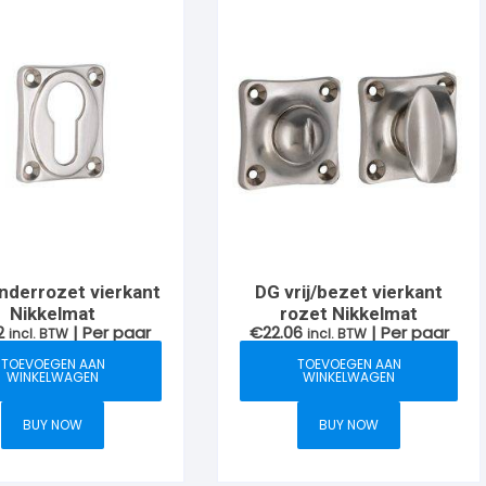
inderrozet vierkant
DG vrij/bezet vierkant
Nikkelmat
rozet Nikkelmat
2
| Per paar
€
22.06
| Per paar
incl. BTW
incl. BTW
TOEVOEGEN AAN
TOEVOEGEN AAN
WINKELWAGEN
WINKELWAGEN
BUY NOW
BUY NOW