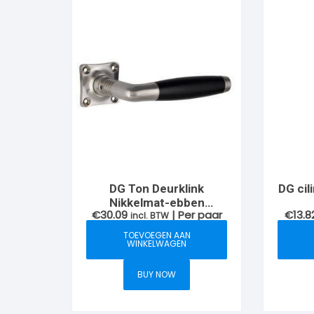
DG Ton Deurklink
DG cil
Nikkelmat-ebben
€
30.09
| Per paar
€
13.8
vierkant krukrozet
incl. BTW
TOEVOEGEN AAN
WINKELWAGEN
BUY NOW