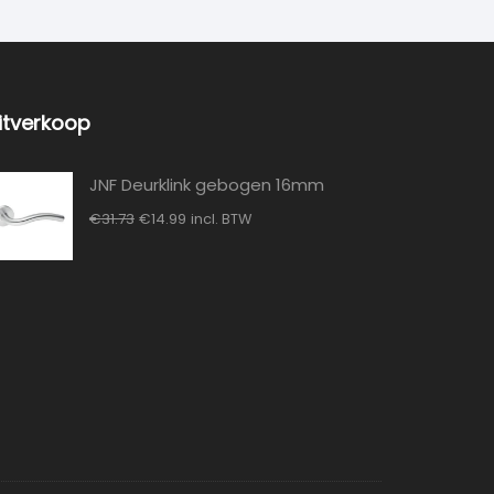
itverkoop
JNF Deurklink gebogen 16mm
Oorspronkelijke
Huidige
€
31.73
€
14.99
incl. BTW
prijs
prijs
was:
is:
€31.73.
€14.99.