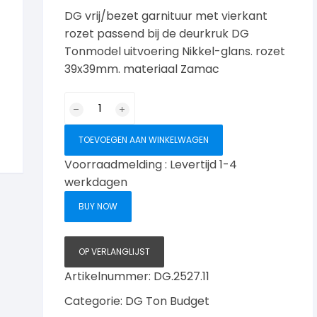
DG vrij/bezet garnituur met vierkant
rozet passend bij de deurkruk DG
Tonmodel uitvoering Nikkel-glans. rozet
39x39mm. materiaal Zamac
DG
vrij/bezet
vierkant
TOEVOEGEN AAN WINKELWAGEN
rozet
Voorraadmelding : Levertijd 1-4
Nikkel-
werkdagen
glans
aantal
BUY NOW
OP VERLANGLIJST
Artikelnummer:
DG.2527.11
Categorie:
DG Ton Budget