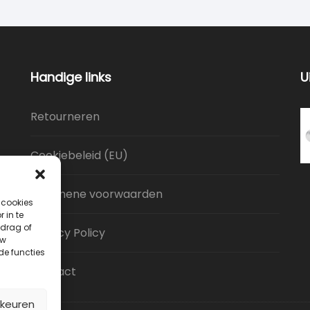
Handige links
U
Retourneren
Cookiebeleid (EU)
Algemene voorwaarden
 cookies
 in te
drag of
Privacy Policy
uw
de functies
Contact
rkeuren