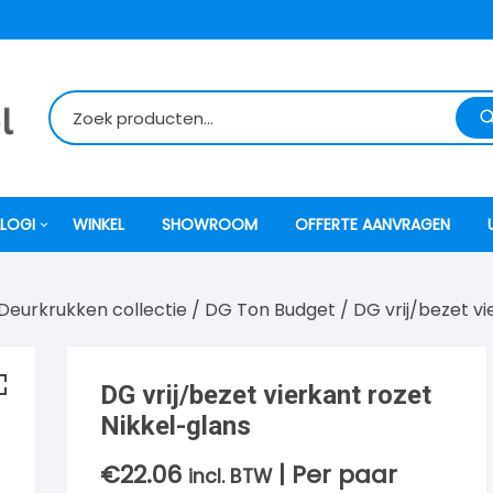
LOGI
WINKEL
SHOWROOM
OFFERTE AANVRAGEN
Deurkrukken collectie
/
DG Ton Budget
/ DG vrij/bezet vi
itti
atori
DG vrij/bezet vierkant rozet
Nikkel-glans
ock
€
22.06
| Per paar
incl. BTW
o