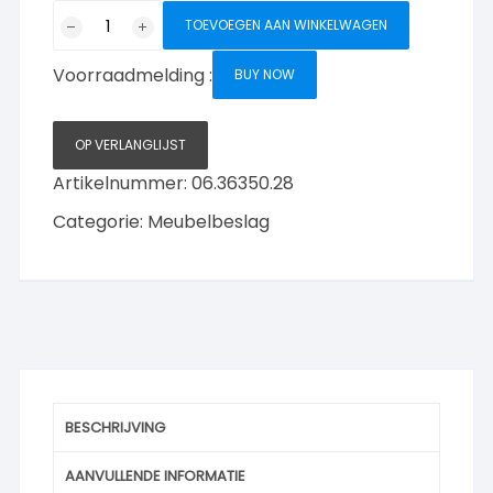
DKW
TOEVOEGEN AAN WINKELWAGEN
Meubelknop
T
Voorraadmelding :
BUY NOW
Ovaal
70mm
aantal
OP VERLANGLIJST
Artikelnummer:
06.36350.28
Categorie:
Meubelbeslag
BESCHRIJVING
AANVULLENDE INFORMATIE