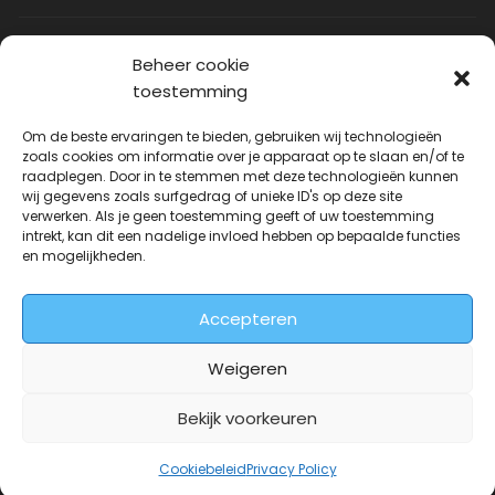
Privacy Policy
Beheer cookie
toestemming
Contact
Om de beste ervaringen te bieden, gebruiken wij technologieën
zoals cookies om informatie over je apparaat op te slaan en/of te
raadplegen. Door in te stemmen met deze technologieën kunnen
Uitverkoop
wij gegevens zoals surfgedrag of unieke ID's op deze site
verwerken. Als je geen toestemming geeft of uw toestemming
intrekt, kan dit een nadelige invloed hebben op bepaalde functies
JNF Deurklink gebogen 16mm
en mogelijkheden.
Oorspronkelijke
Huidige
| Per paar
€
31.73
€
14.99
incl. BTW
prijs
prijs
Accepteren
was:
is:
€31.73.
€14.99.
Weigeren
Bekijk voorkeuren
Deurkrukwinkel.nl is onderdeel van
DeurbeslagGigant
Cookiebeleid
Privacy Policy