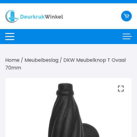
Ga
naar
inhoud
Home
/
Meubelbeslag
/ DKW Meubelknop T Ovaal
70mm