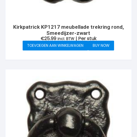
Kirkpatrick KP1217 meubellade trekring rond,
Smeedijzer-zwart
€
25.99
| Per stuk
incl. BTW
TOEVOEGEN AAN WINKELWAGEN
BUY NOW