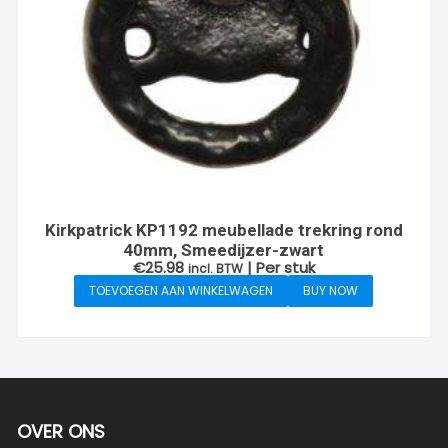
Kirkpatrick KP1192 meubellade trekring rond
40mm, Smeedijzer-zwart
€
25.98
| Per stuk
incl. BTW
TOEVOEGEN AAN WINKELWAGEN
BUY NOW
OVER ONS