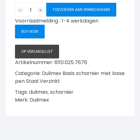
Dulimex
TOEVOEGEN AAN WINKELWAGEN
basis
Voorraadmelding : 1-4 werkdagen
scharnier
met
BUY NOW
ronde
hoeken,
76x76mm,
OP VERLANGLIJST
Staal
Artikelnummer:
6110.025.7676
verrzinkt
Categorie:
Dulimex Basis scharnier met losse
aantal
pen Staal Verzinkt
Tags:
dulimex
,
scharnier
Merk:
Dulimex