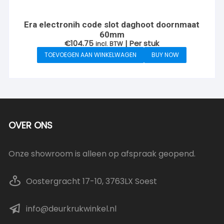
Era electronih code slot daghoot doornmaat
60mm
€
104.75
| Per stuk
incl. BTW
TOEVOEGEN AAN WINKELWAGEN
BUY NOW
OVER ONS
Onze showroom is alleen op afspraak geopend.
Oostergracht 17-10, 3763LX Soest
info@deurkrukwinkel.nl