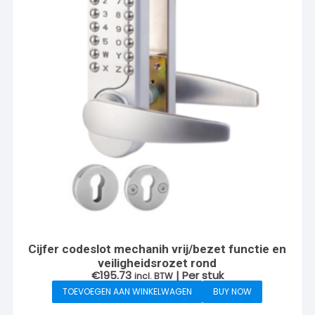
Cijfer codeslot mechanih vrij/bezet functie en
veiligheidsrozet rond
€
195.73
| Per stuk
incl. BTW
TOEVOEGEN AAN WINKELWAGEN
BUY NOW