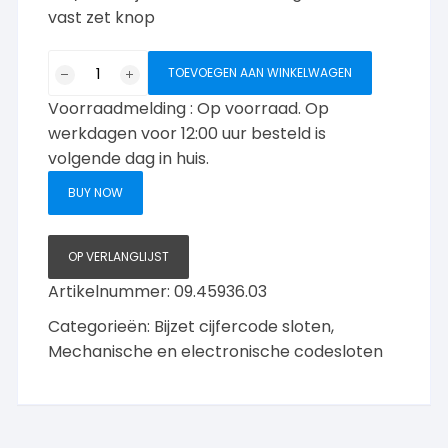
vast zet knop
Era/
TOEVOEGEN AAN WINKELWAGEN
cijfercodeslot
Voorraadmelding : Op voorraad. Op
daghoot
vastzet
werkdagen voor 12:00 uur besteld is
knop
volgende dag in huis.
aantal
BUY NOW
OP VERLANGLIJST
Artikelnummer:
09.45936.03
Categorieën:
Bijzet cijfercode sloten
,
Mechanische en electronische codesloten