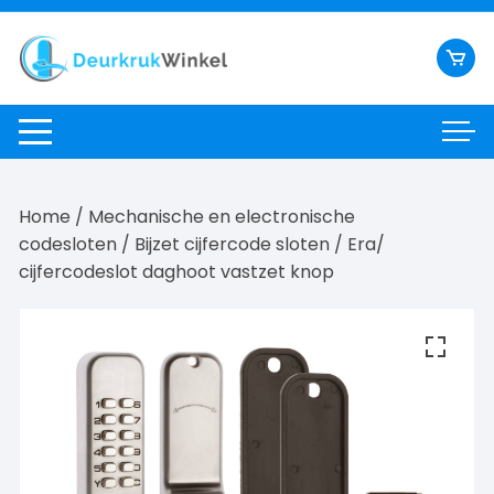
Ga
naar
inhoud
Home
/
Mechanische en electronische
codesloten
/
Bijzet cijfercode sloten
/ Era/
cijfercodeslot daghoot vastzet knop