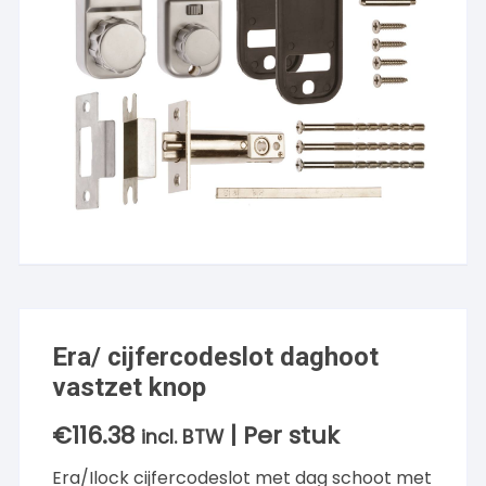
Era/ cijfercodeslot daghoot
vastzet knop
€
116.38
| Per stuk
incl. BTW
Era/Ilock cijfercodeslot met dag schoot met