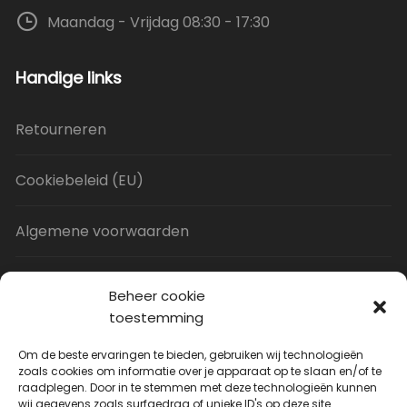
Maandag - Vrijdag 08:30 - 17:30
Handige links
Retourneren
Cookiebeleid (EU)
Algemene voorwaarden
Privacy Policy
Beheer cookie
toestemming
Contact
Om de beste ervaringen te bieden, gebruiken wij technologieën
zoals cookies om informatie over je apparaat op te slaan en/of te
raadplegen. Door in te stemmen met deze technologieën kunnen
Uitverkoop
wij gegevens zoals surfgedrag of unieke ID's op deze site