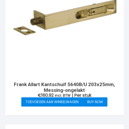
Frank Allart Kantschuif 5640B/U 203x25mm,
Messing-ongelakt
€
160.92
| Per stuk
incl. BTW
TOEVOEGEN AAN WINKELWAGEN
BUY NOW