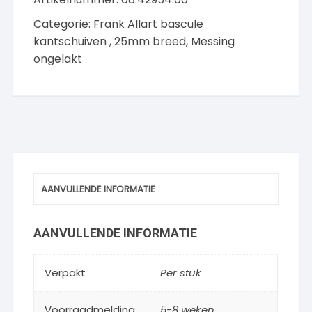
Messing-
Categorie:
Frank Allart bascule
ongelakt
kantschuiven , 25mm breed, Messing
aantal
ongelakt
AANVULLENDE INFORMATIE
AANVULLENDE INFORMATIE
Verpakt
Per stuk
Voorraadmelding
5-8 weken