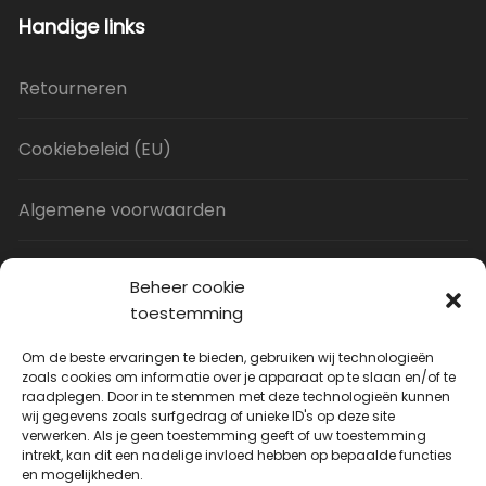
Handige links
Retourneren
Cookiebeleid (EU)
Algemene voorwaarden
Privacy Policy
Beheer cookie
toestemming
Contact
Om de beste ervaringen te bieden, gebruiken wij technologieën
zoals cookies om informatie over je apparaat op te slaan en/of te
raadplegen. Door in te stemmen met deze technologieën kunnen
Uitverkoop
wij gegevens zoals surfgedrag of unieke ID's op deze site
verwerken. Als je geen toestemming geeft of uw toestemming
intrekt, kan dit een nadelige invloed hebben op bepaalde functies
JNF Deurklink gebogen 16mm
en mogelijkheden.