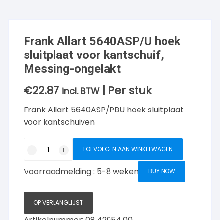
Frank Allart 5640ASP/U hoek
sluitplaat voor kantschuif,
Messing-ongelakt
€
22.87
| Per stuk
incl. BTW
Frank Allart 5640ASP/PBU hoek sluitplaat
voor kantschuiven
Frank
TOEVOEGEN AAN WINKELWAGEN
Allart
5640ASP/U
Voorraadmelding : 5-8 weken
BUY NOW
hoek
sluitplaat
voor
OP VERLANGLIJST
kantschuif,
Artikelnummer:
08.42954.00