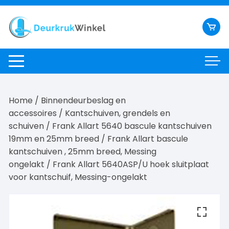
Ga
naar
inhoud
Home
/
Binnendeurbeslag en
accessoires
/
Kantschuiven, grendels en
schuiven
/
Frank Allart 5640 bascule kantschuiven
19mm en 25mm breed
/
Frank Allart bascule
kantschuiven , 25mm breed, Messing
ongelakt
/ Frank Allart 5640ASP/U hoek sluitplaat
voor kantschuif, Messing-ongelakt