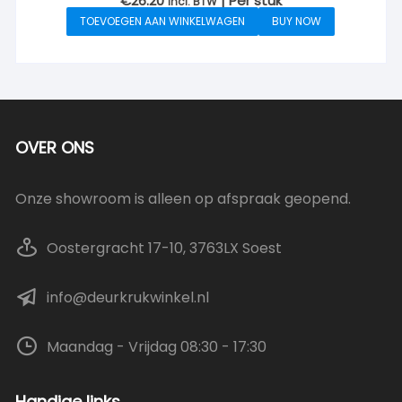
€
26.20
| Per stuk
incl. BTW
TOEVOEGEN AAN WINKELWAGEN
BUY NOW
OVER ONS
Onze showroom is alleen op afspraak geopend.
Oostergracht 17-10, 3763LX Soest
info@deurkrukwinkel.nl
Maandag - Vrijdag 08:30 - 17:30
Handige links