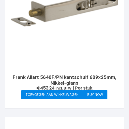
Frank Allart 5640F/PN kantschuif 609x25mm,
Nikkel-glans
€
453.24
| Per stuk
incl. BTW
TOEVOEGEN AAN WINKELWAGEN
BUY NOW