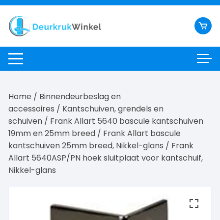
Ga
naar
inhoud
Home
/
Binnendeurbeslag en
accessoires
/
Kantschuiven, grendels en
schuiven
/
Frank Allart 5640 bascule kantschuiven
19mm en 25mm breed
/
Frank Allart bascule
kantschuiven 25mm breed, Nikkel-glans
/ Frank
Allart 5640ASP/PN hoek sluitplaat voor kantschuif,
Nikkel-glans