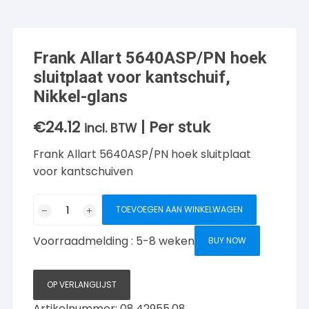
Frank Allart 5640ASP/PN hoek
sluitplaat voor kantschuif,
Nikkel-glans
€
24.12
| Per stuk
incl. BTW
Frank Allart 5640ASP/PN hoek sluitplaat
voor kantschuiven
Frank
TOEVOEGEN AAN WINKELWAGEN
Allart
5640ASP/PN
Voorraadmelding : 5-8 weken
BUY NOW
hoek
sluitplaat
voor
OP VERLANGLIJST
kantschuif,
Artikelnummer:
08.42955.08