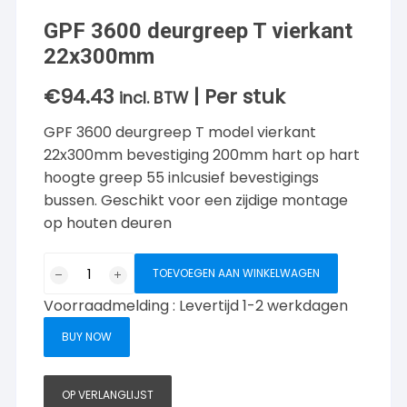
GPF 3600 deurgreep T vierkant
22x300mm
€
94.43
| Per stuk
incl. BTW
GPF 3600 deurgreep T model vierkant
22x300mm bevestiging 200mm hart op hart
hoogte greep 55 inlcusief bevestigings
bussen. Geschikt voor een zijdige montage
op houten deuren
GPF
TOEVOEGEN AAN WINKELWAGEN
3600
Voorraadmelding : Levertijd 1-2 werkdagen
deurgreep
T
BUY NOW
vierkant
22x300mm
aantal
OP VERLANGLIJST