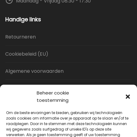
Maandag - Vrijdag 08:30 - 17:30
Handige links
Retourneren
Cookiebeleid (EU)
Algemene voorwaarden
Privacy Policy
Beheer cookie
toestemming
Contact
Om de beste ervaringen te bieden, gebruiken wij technologieën
zoals cookies om informatie over je apparaat op te slaan en/of te
raadplegen. Door in te stemmen met deze technologieën kunnen
Uitverkoop
wij gegevens zoals surfgedrag of unieke ID's op deze site
verwerken. Als je geen toestemming geeft of uw toestemming