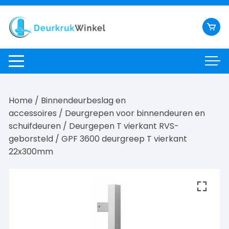
Ga
naar
inhoud
Home
/
Binnendeurbeslag en
accessoires
/
Deurgrepen voor binnendeuren en
schuifdeuren
/
Deurgepen T vierkant RVS-
geborsteld
/ GPF 3600 deurgreep T vierkant
22x300mm