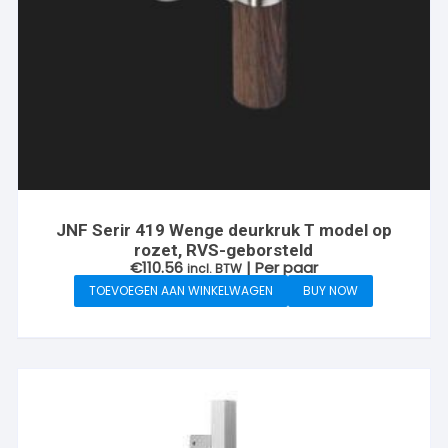
JNF Serir 419 Wenge deurkruk T model op
rozet, RVS-geborsteld
€
110.56
| Per paar
incl. BTW
TOEVOEGEN AAN WINKELWAGEN
BUY NOW