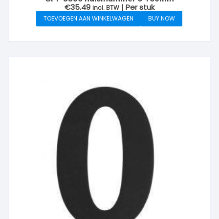
€
35.49
| Per stuk
incl. BTW
TOEVOEGEN AAN WINKELWAGEN
BUY NOW