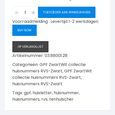
GPF
TOEVOEGEN AAN WINKELWAGEN
8806
Voorraadmelding : Levertijd 1-2 werkdagen
huismummer
1
BUY NOW
150mm
aantal
OP VERLANGLIJST
Artikelnummer:
03.88001.28
Categorieën:
GPF ZwartWit collectie
huisnummers RVS-Zwart
,
GPF ZwartWit
collectie huisnummers RVS-Zwart
,
huisnummers RVS-Zwart
Tags:
gpf
,
huisletter
,
huisnummer
,
huisnummers
,
rvs
,
tenhulscher