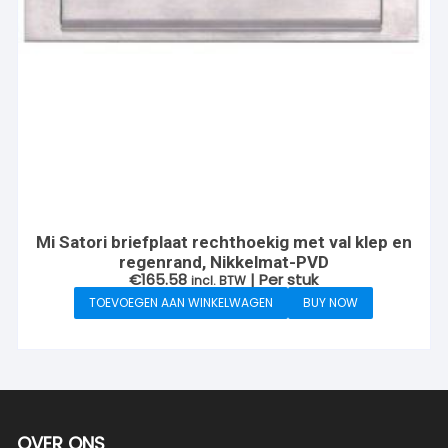
Mi Satori briefplaat rechthoekig met val klep en
regenrand, Nikkelmat-PVD
€
165.58
| Per stuk
incl. BTW
TOEVOEGEN AAN WINKELWAGEN
BUY NOW
OVER ONS