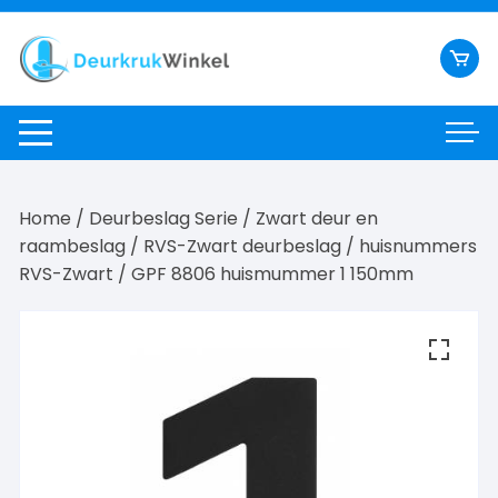
Ga
naar
inhoud
Home
/
Deurbeslag Serie
/
Zwart deur en
raambeslag
/
RVS-Zwart deurbeslag
/
huisnummers
RVS-Zwart
/ GPF 8806 huismummer 1 150mm