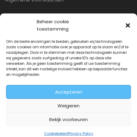
Privacy Policy
Beheer cookie
toestemming
Contact
Om de beste ervaringen te bieden, gebruiken wij technologieën
zoals cookies om informatie over je apparaat op te slaan en/of te
raadplegen. Door in te stemmen met deze technologieën kunnen
Uitverkoop
wij gegevens zoals surfgedrag of unieke ID's op deze site
verwerken. Als je geen toestemming geeft of uw toestemming
intrekt, kan dit een nadelige invloed hebben op bepaalde functies
JNF Deurklink gebogen 16mm
en mogelijkheden.
Oorspronkelijke
Huidige
| Per paar
€
31.73
€
14.99
incl. BTW
prijs
prijs
Accepteren
was:
is:
€31.73.
€14.99.
Weigeren
Bekijk voorkeuren
Deurkrukwinkel.nl is onderdeel van
DeurbeslagGigant
Cookiebeleid
Privacy Policy