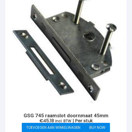
GSG 745 raamslot doornmaat 45mm
€
45.18
| Per stuk
incl. BTW
TOEVOEGEN AAN WINKELWAGEN
BUY NOW