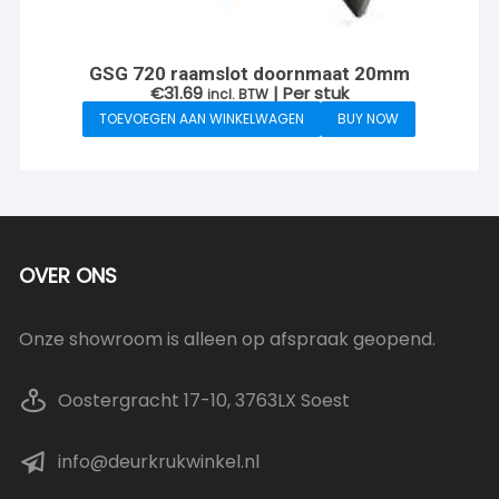
GSG 720 raamslot doornmaat 20mm
€
31.69
| Per stuk
incl. BTW
TOEVOEGEN AAN WINKELWAGEN
BUY NOW
OVER ONS
Onze showroom is alleen op afspraak geopend.
Oostergracht 17-10, 3763LX Soest
info@deurkrukwinkel.nl