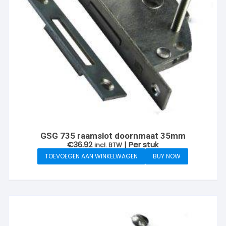
GSG 735 raamslot doornmaat 35mm
€
36.92
| Per stuk
incl. BTW
TOEVOEGEN AAN WINKELWAGEN
BUY NOW