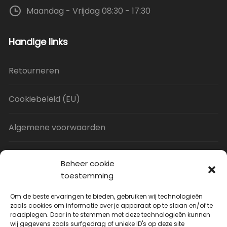
Maandag - Vrijdag 08:30 - 17:30
Handige links
Retourneren
Cookiebeleid (EU)
Algemene voorwaarden
Privacy Policy
Beheer cookie
toestemming
Contact
Om de beste ervaringen te bieden, gebruiken wij technologieën
zoals cookies om informatie over je apparaat op te slaan en/of te
raadplegen. Door in te stemmen met deze technologieën kunnen
Uitverkoop
wij gegevens zoals surfgedrag of unieke ID's op deze site