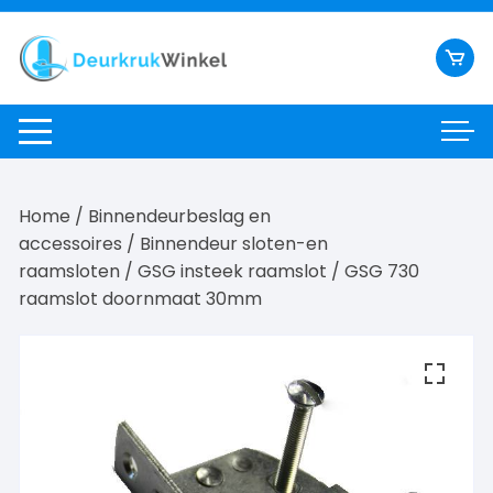
Ga
naar
inhoud
Home
/
Binnendeurbeslag en
accessoires
/
Binnendeur sloten-en
raamsloten
/
GSG insteek raamslot
/ GSG 730
raamslot doornmaat 30mm