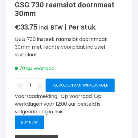
GSG 730 raamslot doornmaat
30mm
€
33.75
| Per stuk
incl. BTW
GSG 730 insteek raamslot doornmaat
30mm met rechte voorplaat inclusief
sluitplaat.
70 op voorraad
GSG
TOEVOEGEN AAN WINKELWAGEN
730
Voorraadmelding : Op voorraad. Op
raamslot
doornmaat
werkdagen voor 12:00 uur besteld is
30mm
volgende dag in huis.
aantal
BUY NOW