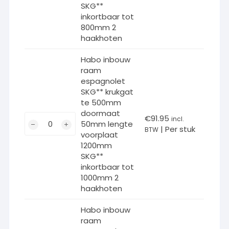
espagnolet
SKG**
SKG**
inkortbaar tot
800mm 2
krukgat
haakhoten
te
400mm
Habo inbouw
doormaat
raam
50mm
espagnolet
lengte
SKG** krukgat
voorplaat
te 500mm
doormaat
1000mm
Habo
€
91.95
incl.
50mm lengte
SKG**
| Per stuk
inbouw
BTW
voorplaat
inkortbaar
raam
1200mm
tot
espagnolet
SKG**
800mm
SKG**
inkortbaar tot
2
1000mm 2
krukgat
haakhoten
haakhoten
te
aantal
500mm
Habo inbouw
doormaat
raam
50mm