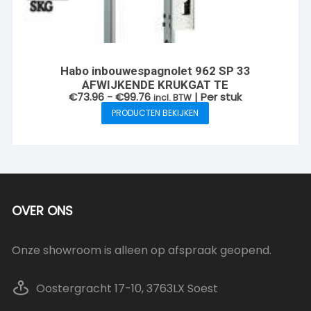
Habo inbouwespagnolet 962 SP 33
AFWIJKENDE KRUKGAT TE
Prijsklasse:
€
73.96
-
€
99.76
| Per stuk
incl. BTW
€73.96
PRODUCTEN BEKIJKEN
tot
€99.76
OVER ONS
Onze showroom is alleen op afspraak geopend.
Oostergracht 17-10, 3763LX Soest