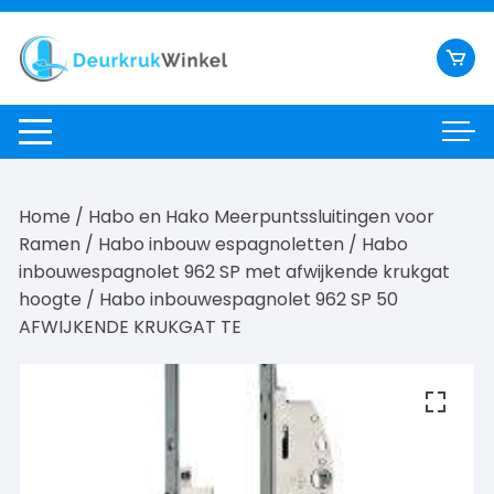
Ga
naar
inhoud
Home
/
Habo en Hako Meerpuntssluitingen voor
Ramen
/
Habo inbouw espagnoletten
/
Habo
inbouwespagnolet 962 SP met afwijkende krukgat
hoogte
/ Habo inbouwespagnolet 962 SP 50
AFWIJKENDE KRUKGAT TE