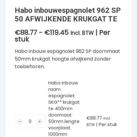
Habo inbouwespagnolet 962 SP
50 AFWIJKENDE KRUKGAT TE
€
88.77
-
€
119.45
| Per
Prijsklasse:
incl. BTW
€88.77
stuk
tot
€119.45
Habo inbouw espagnolet 962 SP doornmaat
50mm krukgat hoogte afwijkend zonder
toebehoren.
Habo inbouw
raam
espagnolet
SKG** krukgat
te 400mm
doormaat
Habo
€
88.77
incl.
50mm lengte
| Per stuk
inbouw
BTW
voorplaat
raam
1000mm