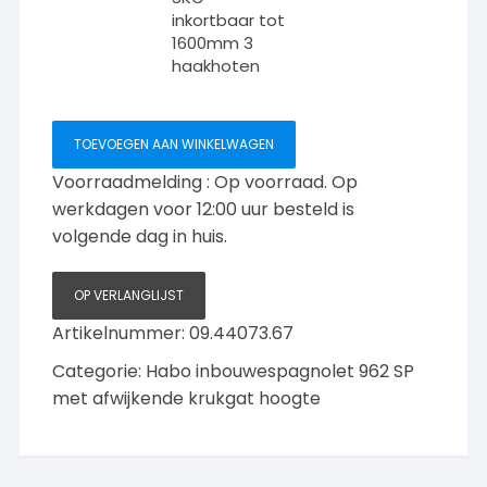
1200mm
SKG**
inkortbaar tot
2
1600mm 3
krukgat
haakhoten
haakhoten
te
aantal
700mm
doormaat
TOEVOEGEN AAN WINKELWAGEN
50mm
lengte
Voorraadmelding : Op voorraad. Op
voorplaat
werkdagen voor 12:00 uur besteld is
1800mm
volgende dag in huis.
SKG**
inkortbaar
OP VERLANGLIJST
tot
1600mm
Artikelnummer:
09.44073.67
3
Categorie:
Habo inbouwespagnolet 962 SP
haakhoten
met afwijkende krukgat hoogte
aantal