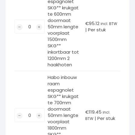
espagnolet
lengte
SKG** krukgat
voorplaat
te 600mm
doormaat
1200mm
Habo
€
95.12
incl. BTW
50mm lengte
SKG**
| Per stuk
inbouw
voorplaat
inkortbaar
raam
1500mm
tot
espagnolet
SKG**
1000mm
SKG**
inkortbaar tot
2
1200mm 2
krukgat
haakhoten
haakhoten
te
aantal
600mm
Habo inbouw
doormaat
raam
50mm
espagnolet
lengte
SKG** krukgat
voorplaat
te 700mm
doormaat
1500mm
Habo
€
119.45
incl.
50mm lengte
SKG**
| Per stuk
inbouw
BTW
voorplaat
inkortbaar
raam
1800mm
tot
espagnolet
SKG**