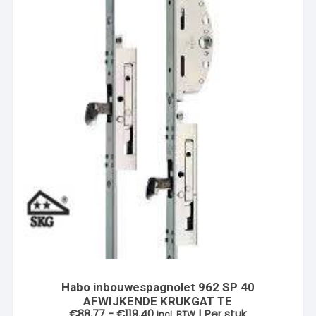
Habo inbouwespagnolet 962 SP 40
AFWIJKENDE KRUKGAT TE
Prijsklasse:
€
88.77
-
€
119.40
| Per stuk
incl. BTW