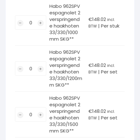
Habo 962SPV
espagnolet 2
Habo
verspringend
€
148.02
incl.
e haakhoten
| Per stuk
962SPV
BTW
33/330/1000
espagnolet
mm SKG**
2
verspringende
Habo 962SPV
haakhoten
espagnolet 2
33/330/1000mm
Habo
verspringend
€
148.02
incl.
SKG**
e haakhoten
| Per set
962SPV
BTW
33/330/1200m
aantal
espagnolet
m SKG**
2
verspringende
Habo 962SPV
haakhoten
espagnolet 2
33/330/1200mm
Habo
verspringend
€
148.02
incl.
SKG**
e haakhoten
| Per set
962SPV
BTW
33/330/1500
aantal
espagnolet
mm SKG**
2