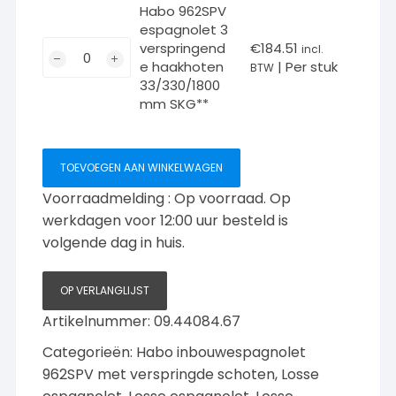
verspringende
Habo 962SPV
haakhoten
espagnolet 3
33/330/1500mm
Habo
verspringend
€
184.51
incl.
SKG**
e haakhoten
| Per stuk
962SPV
BTW
33/330/1800
aantal
espagnolet
mm SKG**
3
verspringende
haakhoten
TOEVOEGEN AAN WINKELWAGEN
33/330/1800mm
SKG**
Voorraadmelding : Op voorraad. Op
aantal
werkdagen voor 12:00 uur besteld is
volgende dag in huis.
OP VERLANGLIJST
Artikelnummer:
09.44084.67
Categorieën:
Habo inbouwespagnolet
962SPV met verspringde schoten
,
Losse