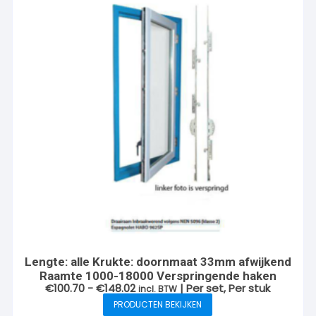
Lengte: alle Krukte: doornmaat 33mm afwijkend
Raamte 1000-18000 Verspringende haken
Prijsklasse:
€
100.70
-
€
148.02
| Per set, Per stuk
incl. BTW
€100.70
PRODUCTEN BEKIJKEN
tot