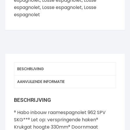
espagnolet
,
Losse espagnolet
,
Losse
espagnolet
,
Losse espagnolet
,
Losse
espagnolet
BESCHRIJVING
AANVULLENDE INFORMATIE
BESCHRIJVING
° Habo inbouw raamespagnolet 962 SPV
SKG**° Let op: verspringende haken°
Krukgat hoogte 330mm° Doornmaat