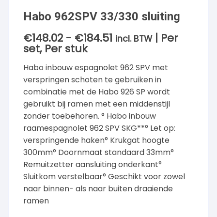
Habo 962SPV 33/330 sluiting
€
148.02
-
€
184.51
| Per
Prijsklasse:
incl. BTW
€148.02
set, Per stuk
tot
€184.51
Habo inbouw espagnolet 962 SPV met
verspringen schoten te gebruiken in
combinatie met de Habo 926 SP wordt
gebruikt bij ramen met een middenstijl
zonder toebehoren. ° Habo inbouw
raamespagnolet 962 SPV SKG**° Let op:
verspringende haken° Krukgat hoogte
300mm° Doornmaat standaard 33mm°
Remuitzetter aansluiting onderkant°
Sluitkom verstelbaar° Geschikt voor zowel
naar binnen- als naar buiten draaiende
ramen