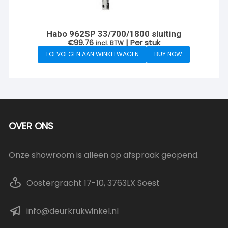
Habo 962SP 33/700/1800 sluiting
€
99.76
| Per stuk
incl. BTW
TOEVOEGEN AAN WINKELWAGEN
BUY NOW
OVER ONS
Onze showroom is alleen op afspraak geopend.
Oostergracht 17-10, 3763LX Soest
info@deurkrukwinkel.nl