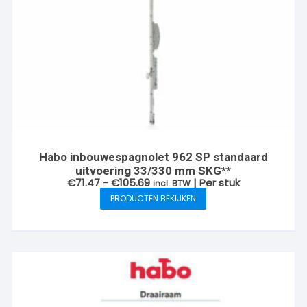
Habo inbouwespagnolet 962 SP standaard
uitvoering 33/330 mm SKG**
Prijsklasse:
€
71.47
-
€
105.69
| Per stuk
incl. BTW
€71.47
PRODUCTEN BEKIJKEN
tot
€105.69