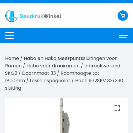
Ga
naar
inhoud
Home
/
Habo en Hako Meerpuntssluitingen voor
Ramen
/
Habo voor draairamen
/
Inbraakwerend
SKG2
/
Doornmaat 33
/
Raamhoogte tot
1800mm
/
Losse espagnolet
/ Habo 962SPV 33/330
sluiting