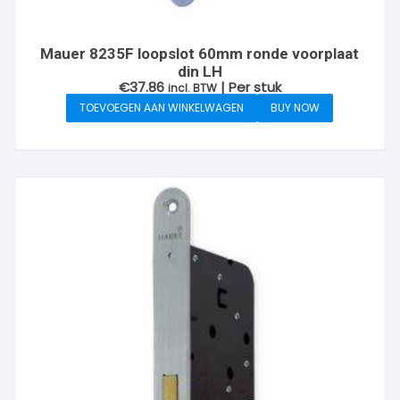
Mauer 8235F loopslot 60mm ronde voorplaat
din LH
€
37.86
| Per stuk
incl. BTW
TOEVOEGEN AAN WINKELWAGEN
BUY NOW