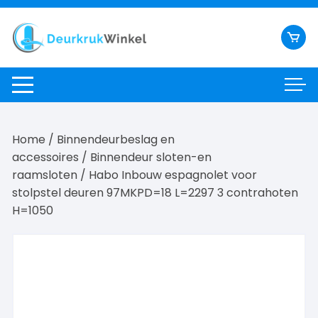
Ga
naar
inhoud
Home
/
Binnendeurbeslag en
accessoires
/
Binnendeur sloten-en
raamsloten
/ Habo Inbouw espagnolet voor
stolpstel deuren 97MKPD=18 L=2297 3 contrahoten
H=1050