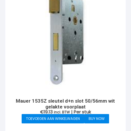
Mauer 1535Z sleutel d+n slot 50/56mm wit
gelakte voorplaat
€
19.13
| Per stuk
incl. BTW
TOEVOEGEN AAN WINKELWAGEN
BUY NOW