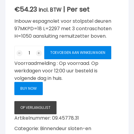
€
54.23
| Per set
incl. BTW
Inbouw espagnolet voor stolpstel deuren
97MKPD=18 L=2297 met 3 contraschoten
H=1050 aansluiting remuitzetter boven.
Habo
TOEVOEGEN AAN WINKELWAGEN
Inbouw
Voorraadmelding : Op voorraad. Op
espagnolet
voor
werkdagen voor 12:00 uur besteld is
stolpstel
volgende dag in huis.
deuren
BUY NOW
97MKPD=18
L=2297
3
OP VERLANGLIJST
contrahoten
Artikelnummer:
09.45778.31
H=1050
aantal
Categorie:
Binnendeur sloten-en