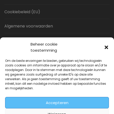
Cookiebeleid (EU)
Algemene voorwaarden
Privacy Policy
Beheer cookie
toestemming
Contact
Om de beste ervaringen te bieden, gebruiken wij technologieën
zoals cookies om informatie over je apparaat op te slaan en/of te
raadplegen. Door in te stemmen met deze technologieën kunnen
Uitverkoop
wij gegevens zoals surfgedrag of unieke ID's op deze site
verwerken. Als je geen toestemming geeft of uw toestemming
intrekt, kan dit een nadelige invloed hebben op bepaalde functies
JNF Deurklink gebogen 16mm
en mogelijkheden.
Oorspronkelijke
Huidige
€
31.73
€
14.99
incl. BTW
prijs
prijs
Accepteren
was:
is:
€31.73.
€14.99.