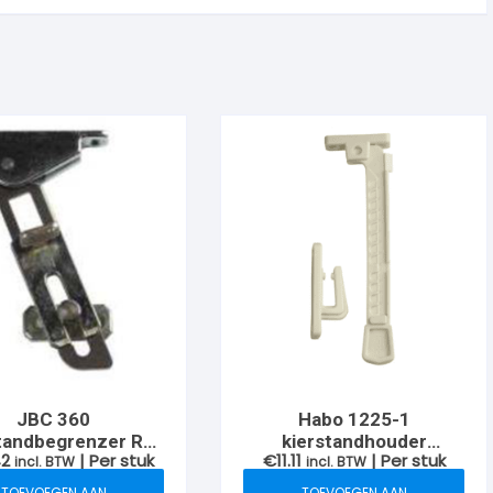
JBC 360
Habo 1225-1
tandbegrenzer RH
kierstandhouder
42
| Per stuk
€
11.11
| Per stuk
egalvaniseerd
incl. BTW
kindveilig bu.dr. wit
incl. BTW
TOEVOEGEN AAN
TOEVOEGEN AAN