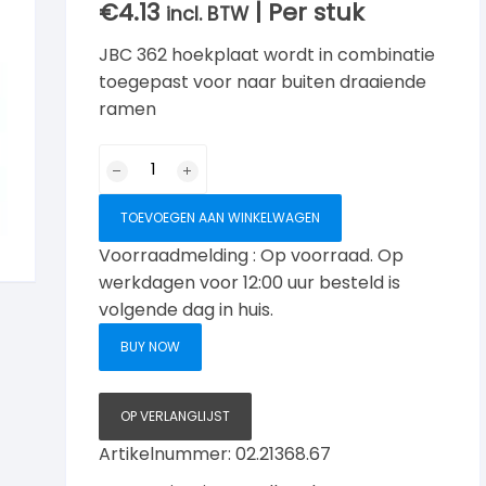
€
4.13
| Per stuk
incl. BTW
JBC 362 hoekplaat wordt in combinatie
toegepast voor naar buiten draaiende
ramen
JBC
362
hoekplaat
TOEVOEGEN AAN WINKELWAGEN
voor
Voorraadmelding : Op voorraad. Op
naar
werkdagen voor 12:00 uur besteld is
binnendraaiende
volgende dag in huis.
ramen
gegalvaniseerd
BUY NOW
aantal
OP VERLANGLIJST
Artikelnummer:
02.21368.67