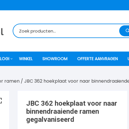
LOGI
WINKEL
SHOWROOM
OFFERTE AANVRAGEN
or ramen
/ JBC 362 hoekplaat voor naar binnendraaiend
itti
atori
JBC 362 hoekplaat voor naar
binnendraaiende ramen
ock
gegalvaniseerd
o