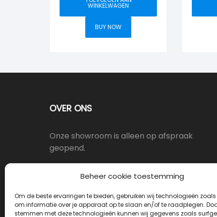
WINKELWAGEN
BUY NOW
OVER ONS
Onze showroom is alleen op afspraak
geopend.
Oostergracht 17-10, 3763LX Soest
Beheer cookie toestemming
Om de beste ervaringen te bieden, gebruiken wij technologieën zoals
info@deurkrukwinkel.nl
om informatie over je apparaat op te slaan en/of te raadplegen. Door
stemmen met deze technologieën kunnen wij gegevens zoals surfge