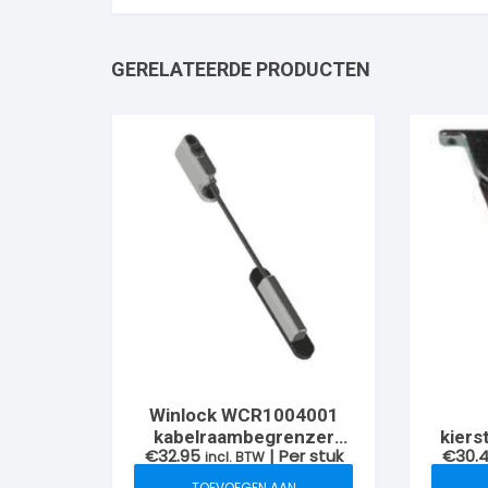
GERELATEERDE PRODUCTEN
Winlock WCR1004001
kabelraambegrenzer
kiers
€
32.95
| Per stuk
€
30.
afsluitbaar
incl. BTW
g
TOEVOEGEN AAN