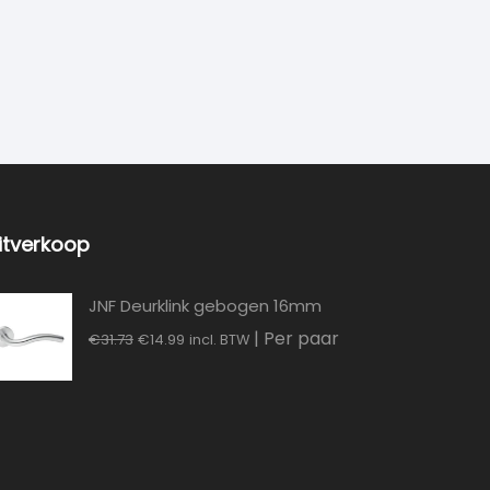
itverkoop
JNF Deurklink gebogen 16mm
Oorspronkelijke
Huidige
| Per paar
€
31.73
€
14.99
incl. BTW
prijs
prijs
was:
is:
€31.73.
€14.99.