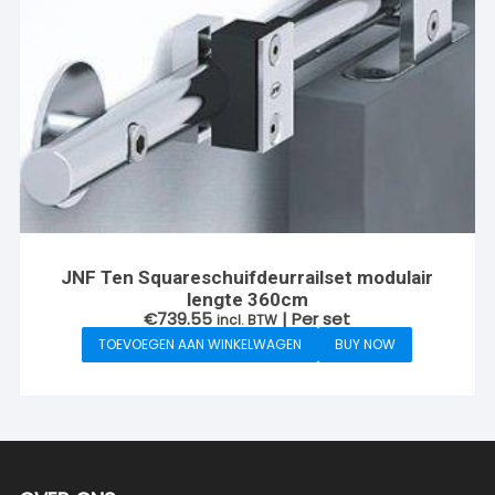
JNF Ten Squareschuifdeurrailset modulair
lengte 360cm
€
739.55
| Per set
incl. BTW
TOEVOEGEN AAN WINKELWAGEN
BUY NOW