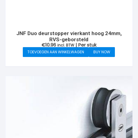
JNF Duo deurstopper vierkant hoog 24mm,
RVS-geborsteld
€
10.96
| Per stuk
incl. BTW
TOEVOEGEN AAN WINKELWAGEN
BUY NOW