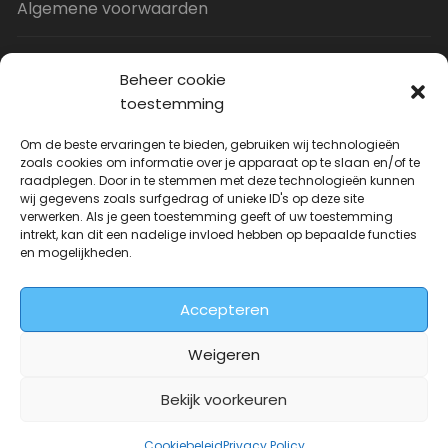
Algemene voorwaarden
Privacy Policy
Beheer cookie
toestemming
Contact
Om de beste ervaringen te bieden, gebruiken wij technologieën
zoals cookies om informatie over je apparaat op te slaan en/of te
raadplegen. Door in te stemmen met deze technologieën kunnen
Uitverkoop
wij gegevens zoals surfgedrag of unieke ID's op deze site
verwerken. Als je geen toestemming geeft of uw toestemming
intrekt, kan dit een nadelige invloed hebben op bepaalde functies
JNF Deurklink gebogen 16mm
en mogelijkheden.
Oorspronkelijke
Huidige
| Per paar
€
31.73
€
14.99
incl. BTW
prijs
prijs
Accepteren
was:
is:
€31.73.
€14.99.
Weigeren
Bekijk voorkeuren
Deurkrukwinkel.nl is onderdeel van
DeurbeslagGigant
Cookiebeleid
Privacy Policy