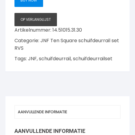
BUY NOW
lengte
300cm
aantal
OP VERLANGLIJST
Artikelnummer:
14.51015.31.30
Categorie:
JNF Ten Square schuifdeurrail set
RVS
Tags:
JNF
,
schuifdeurrail
,
schuifdeurrailset
AANVULLENDE INFORMATIE
AANVULLENDE INFORMATIE