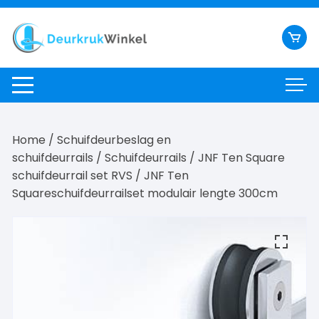
Ga
naar
inhoud
Home
/
Schuifdeurbeslag en
schuifdeurrails
/
Schuifdeurrails
/
JNF Ten Square
schuifdeurrail set RVS
/ JNF Ten
Squareschuifdeurrailset modulair lengte 300cm