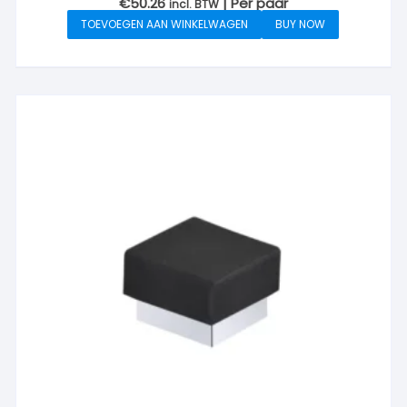
€
50.26
| Per paar
incl. BTW
TOEVOEGEN AAN WINKELWAGEN
BUY NOW