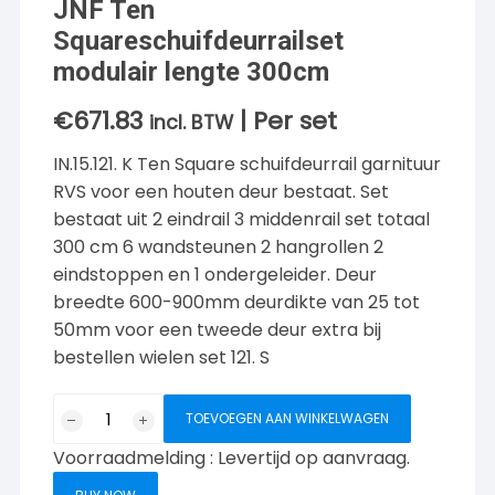
JNF Ten
Squareschuifdeurrailset
modulair lengte 300cm
€
671.83
| Per set
incl. BTW
IN.15.121. K Ten Square schuifdeurrail garnituur
RVS voor een houten deur bestaat. Set
bestaat uit 2 eindrail 3 middenrail set totaal
300 cm 6 wandsteunen 2 hangrollen 2
eindstoppen en 1 ondergeleider. Deur
breedte 600-900mm deurdikte van 25 tot
50mm voor een tweede deur extra bij
bestellen wielen set 121. S
JNF
TOEVOEGEN AAN WINKELWAGEN
Ten
Voorraadmelding : Levertijd op aanvraag.
Squareschuifdeurrailset
modulair