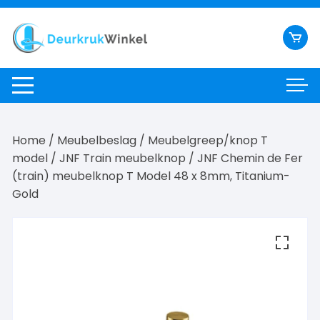
Ga
naar
inhoud
Home
/
Meubelbeslag
/
Meubelgreep/knop T
model
/
JNF Train meubelknop
/ JNF Chemin de Fer
(train) meubelknop T Model 48 x 8mm, Titanium-
Gold