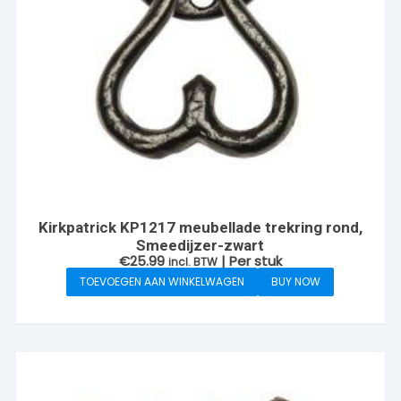
Kirkpatrick KP1217 meubellade trekring rond,
Smeedijzer-zwart
€
25.99
| Per stuk
incl. BTW
TOEVOEGEN AAN WINKELWAGEN
BUY NOW