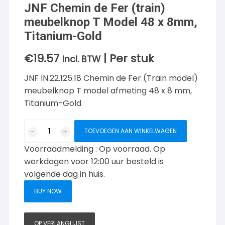
JNF Chemin de Fer (train)
meubelknop T Model 48 x 8mm,
Titanium-Gold
€
19.57
| Per stuk
incl. BTW
JNF IN.22.125.18 Chemin de Fer (Train model)
meubelknop T model afmeting 48 x 8 mm,
Titanium-Gold
JNF
TOEVOEGEN AAN WINKELWAGEN
Chemin
Voorraadmelding : Op voorraad. Op
de
Fer
werkdagen voor 12:00 uur besteld is
(train)
volgende dag in huis.
meubelknop
BUY NOW
T
Model
48
OP VERLANGLIJST