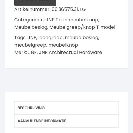
x
Artikelnummer:
06.36575.31.TG
8mm,
Titanium-
Categorieën:
JNF Train meubelknop
,
Gold
Meubelbeslag
,
Meubelgreep/knop T model
aantal
Tags:
JNF
,
ladegreep
,
meubelbeslag
,
meubelgreep
,
meubelknop
Merk:
JNF
,
JNF Architectual Hardware
BESCHRIJVING
AANVULLENDE INFORMATIE