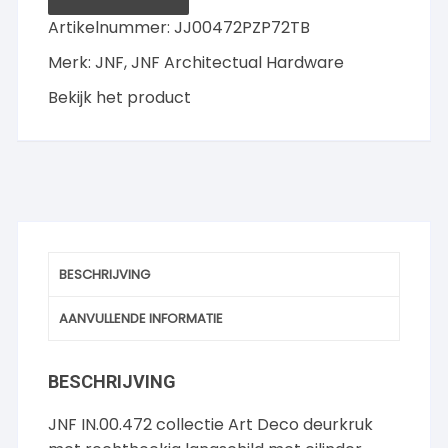
rechthoekig
Artikelnummer:
JJ00472PZP72TB
langschild
Merk:
JNF
,
JNF Architectual Hardware
cilinder
PC72
Bekijk het product
mm,
Titanium-
Black
aantal
BESCHRIJVING
AANVULLENDE INFORMATIE
BESCHRIJVING
JNF IN.00.472 collectie Art Deco deurkruk