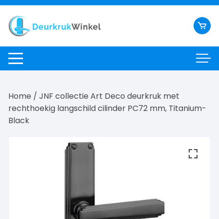
Ga
naar
inhoud
Home
/ JNF collectie Art Deco deurkruk met
rechthoekig langschild cilinder PC72 mm, Titanium-
Black