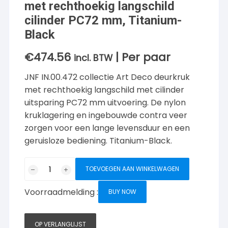
met rechthoekig langschild
cilinder PC72 mm, Titanium-
Black
€
474.56
| Per paar
incl. BTW
JNF IN.00.472 collectie Art Deco deurkruk
met rechthoekig langschild met cilinder
uitsparing PC72 mm uitvoering. De nylon
kruklagering en ingebouwde contra veer
zorgen voor een lange levensduur en een
geruisloze bediening. Titanium-Black.
JNF
TOEVOEGEN AAN WINKELWAGEN
collectie
Art
Voorraadmelding :
BUY NOW
Deco
deurkruk
met
OP VERLANGLIJST