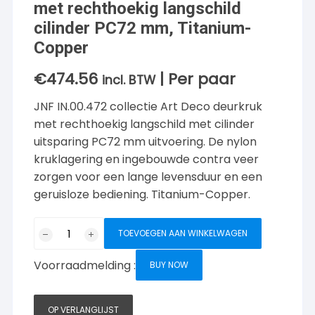
met rechthoekig langschild
cilinder PC72 mm, Titanium-
Copper
€
474.56
| Per paar
incl. BTW
JNF IN.00.472 collectie Art Deco deurkruk
met rechthoekig langschild met cilinder
uitsparing PC72 mm uitvoering. De nylon
kruklagering en ingebouwde contra veer
zorgen voor een lange levensduur en een
geruisloze bediening. Titanium-Copper.
JNF
TOEVOEGEN AAN WINKELWAGEN
collectie
Art
Voorraadmelding :
BUY NOW
Deco
deurkruk
met
OP VERLANGLIJST