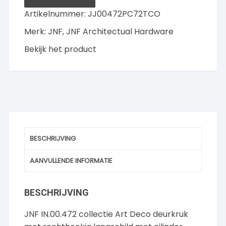
rechthoekig
Artikelnummer:
JJ00472PC72TCO
langschild
Merk:
JNF
,
JNF Architectual Hardware
cilinder
PC72
Bekijk het product
mm,
Titanium-
Copper
aantal
BESCHRIJVING
AANVULLENDE INFORMATIE
BESCHRIJVING
JNF IN.00.472 collectie Art Deco deurkruk