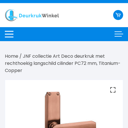
Ga
naar
inhoud
Home
/ JNF collectie Art Deco deurkruk met
rechthoekig langschild cilinder PC72 mm, Titanium-
Copper