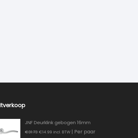
itverkoop
JNF Deurklink gebogen 16mm
Oorspronkelijke
Huidige
| Per paar
€
31.73
€
14.99
incl. BTW