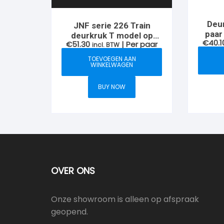
Deur
JNF serie 226 Train
paar
deurkruk T model op
€
40.1
€
51.30
| Per paar
rozet, RVS-geborsteld
incl. BTW
TOEVOEGEN AAN
WINKELWAGEN
BUY NOW
OVER ONS
Onze showroom is alleen op afspraak
geopend.