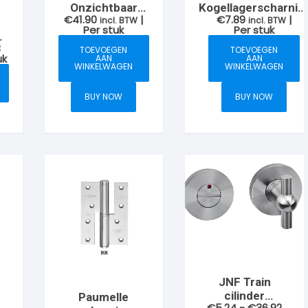
Onzichtbaar
Kogellagerscharnie
€
41.90
|
€
7.89
|
scharnier
incl. BTW
75x100x3mm, RVS-
incl. BTW
Per stuk
Per stuk
152x25mm
geborsteld
n
Prijsklasse:
8
TOEVOEGEN
TOEVOEGEN
€14.76
uk
AAN
AAN
WINKELWAGEN
WINKELWAGEN
tot
€21.68
BUY NOW
BUY NOW
JNF Train
cilinder
Paumelle
Prijsk
€
5.24
-
€
36.92