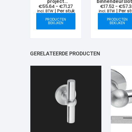
project
binnendeurslo
Prijsklasse:
€
55.64
-
€
71.27
€
17.52
-
€
57.
binnendeur
€55.64
| Per stuk
| Per s
incl. BTW
incl. BTW
magneetsloten
tot
€71.27
PRODUCTEN
PRODUCTEN
BEKIJKEN
BEKIJKEN
GERELATEERDE PRODUCTEN