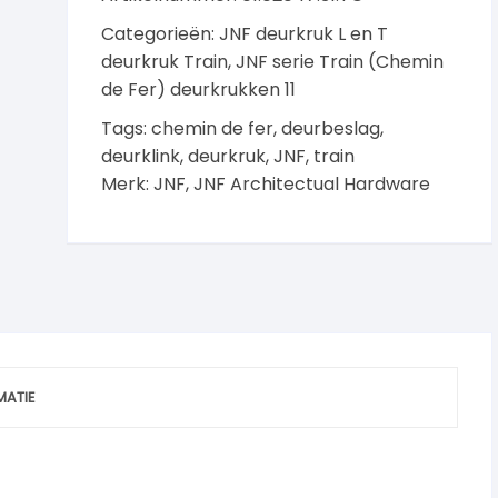
Gold
Categorieën:
JNF deurkruk L en T
aantal
deurkruk Train
,
JNF serie Train (Chemin
de Fer) deurkrukken 11
Tags:
chemin de fer
,
deurbeslag
,
deurklink
,
deurkruk
,
JNF
,
train
Merk:
JNF
,
JNF Architectual Hardware
MATIE