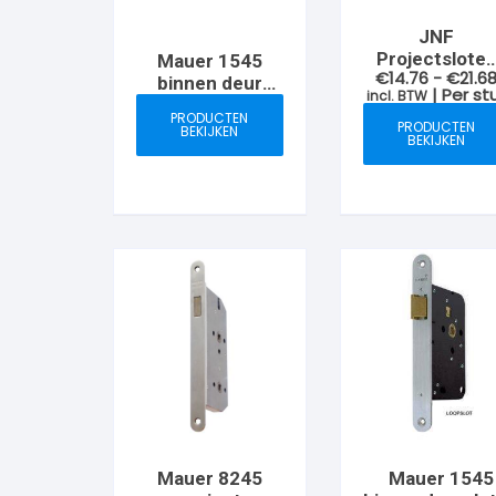
JNF
Projectslote
Mauer 1545
€
14.76
-
€
21.6
met ronde
binnen deur
| Per st
incl. BTW
voorplaat
sloten
PRODUCTEN
magnetische
PRODUCTEN
BEKIJKEN
BEKIJKEN
bediening
Mauer 8245
Mauer 1545