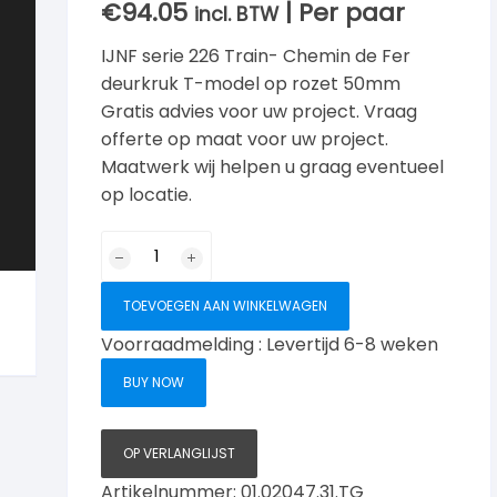
€
94.05
| Per paar
incl. BTW
IJNF serie 226 Train- Chemin de Fer
deurkruk T-model op rozet 50mm
Gratis advies voor uw project. Vraag
offerte op maat voor uw project.
Maatwerk wij helpen u graag eventueel
op locatie.
JNF
Serie
226
TOEVOEGEN AAN WINKELWAGEN
Train
Voorraadmelding : Levertijd 6-8 weken
Deurkruk
T
BUY NOW
model
op
rozet,
OP VERLANGLIJST
Titanium
Artikelnummer:
01.02047.31.TG