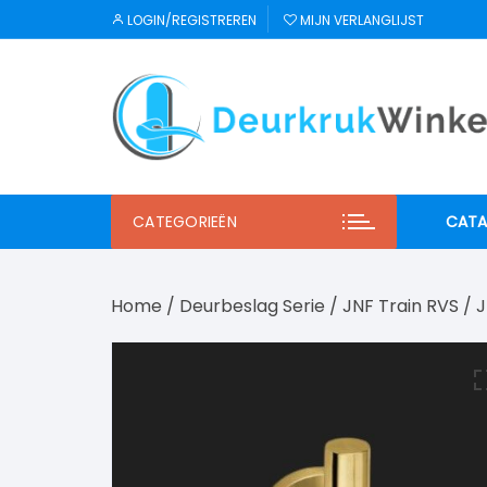
Ga
LOGIN/REGISTREREN
MIJN VERLANGLIJST
naar
inhoud
CATEGORIEËN
CATA
JNF
Home
/
Deurbeslag Serie
/
JNF Train RVS
/
J
Regu
Mi S
Winl
Hab