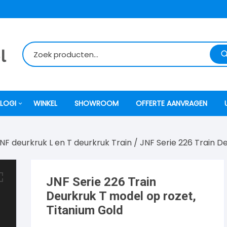
LOGI
WINKEL
SHOWROOM
OFFERTE AANVRAGEN
NF deurkruk L en T deurkruk Train
/ JNF Serie 226 Train D
itti
atori
JNF Serie 226 Train
Deurkruk T model op rozet,
ock
Titanium Gold
o