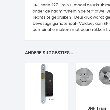
JNF serie 227 Train L-model deurkruk 
onder de naam “Chemin de fer” ofwel B
rechts te gebruiken- Deurkruk wordt gel
bevestigingsmateriaal- Voldoet aan EN190
combinatie makem met deurkrukken L en
ANDERE SUGGESTIES…
JNF Train