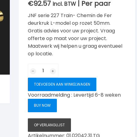
€
92.57
| Per paar
incl. BTW
JNF serie 227 Train- Chemin de Fer
deurkruk L-model op rozet 50mm.
Gratis advies voor uw project. Vraag
offerte op maat voor uw project.
Maatwerk wij helpen u graag eventueel
op locatie.
JNF
Serie
227
TOEVOEGEN AAN WINKELWAGEN
Train
Voorraadmelding : Levertijd 6-8 weken
Deurkruk
L
BUY NOW
model
op
rozet,
OP VERLANGLIJST
Titanium
Artikelnummer:
01.02042.31.TG