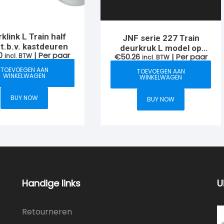
klink L Train half
JNF serie 227 Train
 t.b.v. kastdeuren
deurkruk L model op
0
| Per paar
incl. BTW
€
50.26
| Per paar
rozet, RVS-geborsteld
incl. BTW
TOEVOEGEN AAN
TOEVOEGEN AAN
WINKELWAGEN
WINKELWAGEN
BUY NOW
BUY NOW
Handige links
U
Retourneren