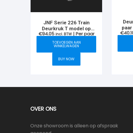
Deur
JNF Serie 226 Train
paar
Deurkruk T model op
€
40.1
€
94.05
| Per paar
rozet, Titanium Black
incl. BTW
TOEVOEGEN AAN
WINKELWAGEN
BUY NOW
OVER ONS
Onze showroom is alleen op afspraak