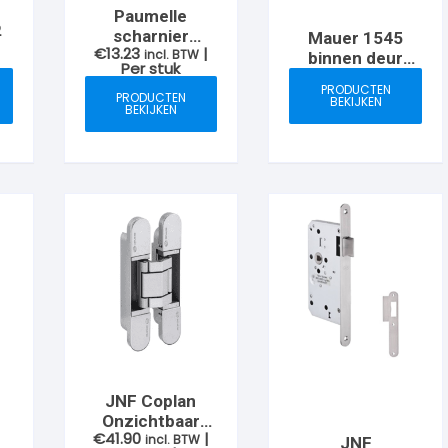
Paumelle
Prijsklasse:
2
n
scharnier
Mauer 1545
€5.24
€
13.23
|
89x120mm RVS
incl. BTW
binnen deur
tot
Per stuk
€36.92
sloten
PRODUCTEN
magnetische
PRODUCTEN
BEKIJKEN
BEKIJKEN
bediening
JNF Coplan
Onzichtbaar
€
41.90
|
scharnier
incl. BTW
JNF