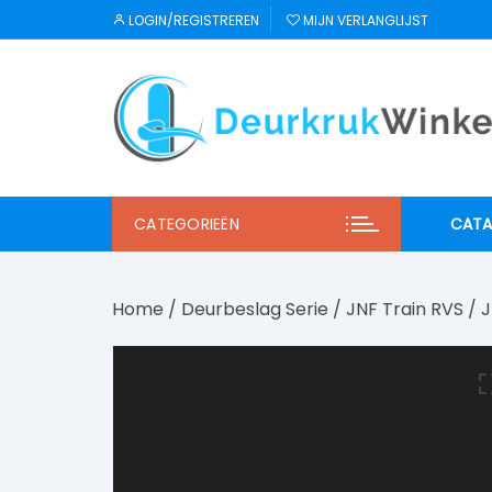
Ga
LOGIN/REGISTREREN
MIJN VERLANGLIJST
naar
inhoud
CATEGORIEËN
CATA
JNF
Home
/
Deurbeslag Serie
/
JNF Train RVS
/
J
Regu
Mi S
Winl
Hab