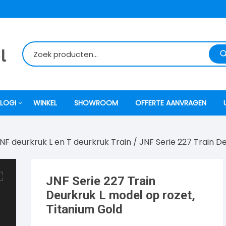
LOGI
WINKEL
SHOWROOM
OFFERTE AANVRAGEN
NF deurkruk L en T deurkruk Train
/ JNF Serie 227 Train D
itti
atori
JNF Serie 227 Train
Deurkruk L model op rozet,
ock
Titanium Gold
o