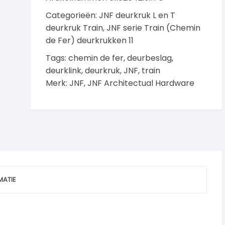
Gold
Categorieën:
JNF deurkruk L en T
aantal
deurkruk Train
,
JNF serie Train (Chemin
de Fer) deurkrukken 11
Tags:
chemin de fer
,
deurbeslag
,
deurklink
,
deurkruk
,
JNF
,
train
Merk:
JNF
,
JNF Architectual Hardware
MATIE