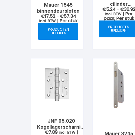
cilinder
Mauer 1545
€
5.24
-
€
36.9
sleutelrozet e
binnendeursloten
| Per
incl. BTW
Prijsklasse:
€
17.52
-
€
57.34
vrij/bezet
paar, Per stuk
€17.52
| Per stuk
incl. BTW
tot
PRODUCTEN
€57.34
PRODUCTEN
BEKIJKEN
BEKIJKEN
JNF 05.020
Kogellagerscharnier
€
7.89
|
75x100x3mm, RVS-
incl. BTW
Mauer 8245