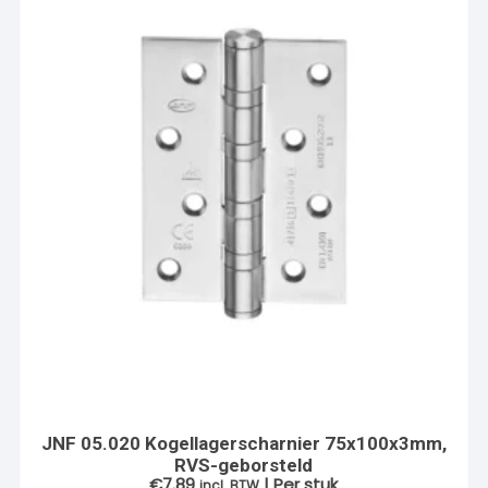
JNF 05.020 Kogellagerscharnier 75x100x3mm,
RVS-geborsteld
€
7.89
| Per stuk
incl. BTW