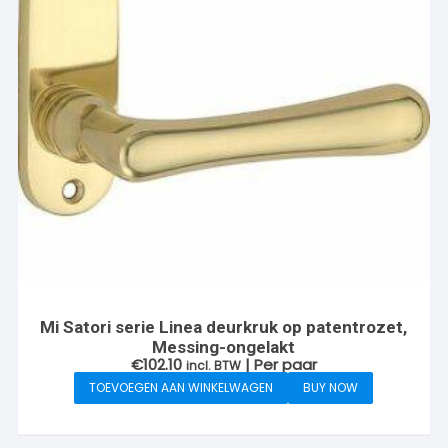
Mi Satori serie Linea deurkruk op patentrozet,
Messing-ongelakt
€
102.10
| Per paar
incl. BTW
TOEVOEGEN AAN WINKELWAGEN
BUY NOW