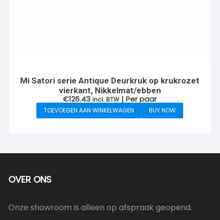
Mi Satori serie Antique Deurkruk op krukrozet
vierkant, Nikkelmat/ebben
€
126.43
| Per paar
incl. BTW
TOEVOEGEN AAN WINKELWAGEN
BUY NOW
OVER ONS
Onze showroom is alleen op afspraak geopend.