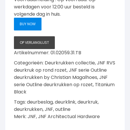
Outline
werkdagen voor 12:00 uur besteld is
deurkruk
volgende dag in huis.
op
BUY NOW
rozet,
Titanium-
Black
OP VERLANGLIJST
met
Artikelnummer:
01.02059.31.TB
Dark
Grey
Categorieën:
Deurkrukken collectie
,
JNF RVS
greep
deurkruk op rond rozet
,
JNF serie Outline
aantal
deurkrukken by Christian Magalhoes
,
JNF
serie Outline deurkrukken op rozet, Titanium
Black
Tags:
deurbeslag
,
deurklink
,
deurkruk
,
deurkrukken
,
JNF
,
outline
Merk:
JNF
,
JNF Architectual Hardware