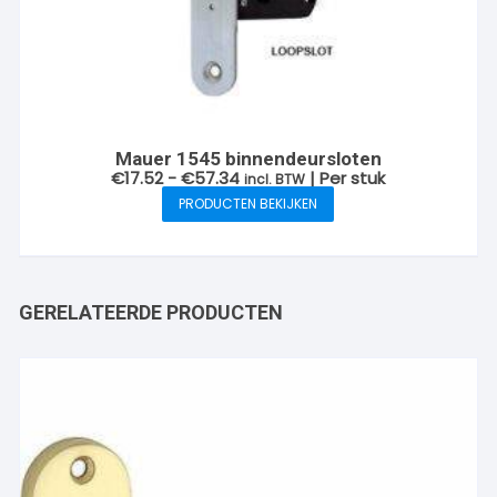
Mauer 1545 binnendeursloten
Prijsklasse:
€
17.52
-
€
57.34
| Per stuk
incl. BTW
€17.52
PRODUCTEN BEKIJKEN
tot
€57.34
GERELATEERDE PRODUCTEN