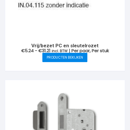
Vrij/bezet PC en sleutelrozet
Prijsklasse:
€
5.24
-
€
31.21
| Per paar, Per stuk
incl. BTW
€5.24
PRODUCTEN BEKIJKEN
tot
€31.21