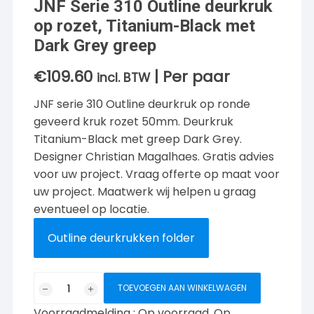
JNF Serie 310 Outline deurkruk
op rozet, Titanium-Black met
Dark Grey greep
€
109.60
| Per paar
incl. BTW
JNF serie 310 Outline deurkruk op ronde
geveerd kruk rozet 50mm. Deurkruk
Titanium-Black met greep Dark Grey.
Designer Christian Magalhaes. Gratis advies
voor uw project. Vraag offerte op maat voor
uw project. Maatwerk wij helpen u graag
eventueel op locatie.
Outline deurkrukken folder
JNF
TOEVOEGEN AAN WINKELWAGEN
Serie
Voorraadmelding : Op voorraad. Op
310