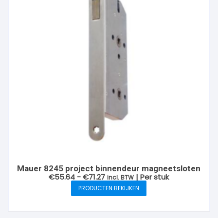
Mauer 8245 project binnendeur magneetsloten
Prijsklasse:
€
55.64
-
€
71.27
| Per stuk
incl. BTW
€55.64
PRODUCTEN BEKIJKEN
tot
€71.27