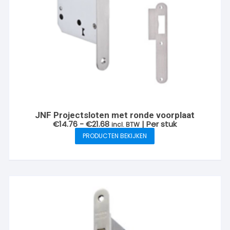
JNF Projectsloten met ronde voorplaat
Prijsklasse:
€
14.76
-
€
21.68
| Per stuk
incl. BTW
€14.76
PRODUCTEN BEKIJKEN
tot
€21.68