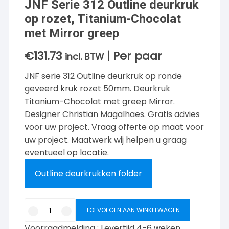
JNF Serie 312 Outline deurkruk
op rozet, Titanium-Chocolat
met Mirror greep
€
131.73
| Per paar
incl. BTW
JNF serie 312 Outline deurkruk op ronde
geveerd kruk rozet 50mm. Deurkruk
Titanium-Chocolat met greep Mirror.
Designer Christian Magalhaes. Gratis advies
voor uw project. Vraag offerte op maat voor
uw project. Maatwerk wij helpen u graag
eventueel op locatie.
Outline deurkrukken folder
JNF
TOEVOEGEN AAN WINKELWAGEN
Serie
Voorraadmelding : Levertijd 4-6 weken
312