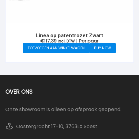
Linea op patentrozet Zwart
€
117.39
| Per paar
incl. BTW
TOEVOEGEN AAN WINKELWAGEN
BUY NOW
OVER ONS
Onze showroom is alleen op afspraak geopend.
Oostergracht 17-10, 3763LX Soest