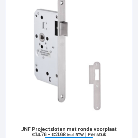
JNF Projectsloten met ronde voorplaat
Prijsklasse:
€
14.76
-
€
21.68
| Per stuk
incl. BTW