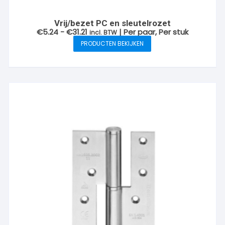
Vrij/bezet PC en sleutelrozet
Prijsklasse:
€
5.24
-
€
31.21
| Per paar, Per stuk
incl. BTW
€5.24
PRODUCTEN BEKIJKEN
tot
€31.21