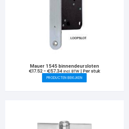
Mauer 1545 binnendeursloten
Prijsklasse:
€
17.52
-
€
57.34
| Per stuk
incl. BTW
€17.52
PRODUCTEN BEKIJKEN
tot
€57.34