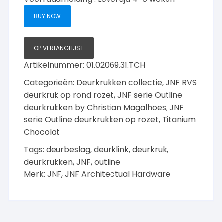
Outline
BUY NOW
deurkruk
op
rozet,
OP VERLANGLIJST
Titanium-
Artikelnummer:
01.02069.31.TCH
Chocolat
Categorieën:
Deurkrukken collectie
,
JNF RVS
met
Mirror
deurkruk op rond rozet
,
JNF serie Outline
greep
deurkrukken by Christian Magalhoes
,
JNF
aantal
serie Outline deurkrukken op rozet, Titanium
Chocolat
Tags:
deurbeslag
,
deurklink
,
deurkruk
,
deurkrukken
,
JNF
,
outline
Merk:
JNF
,
JNF Architectual Hardware