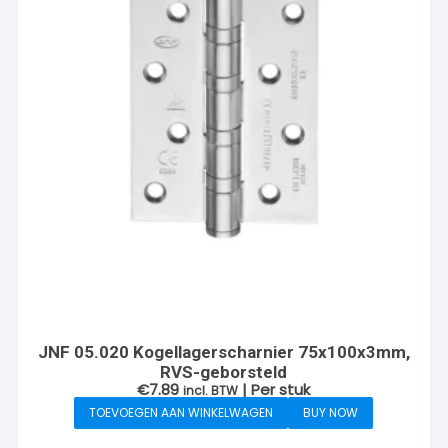
JNF 05.020 Kogellagerscharnier 75x100x3mm,
RVS-geborsteld
€
7.89
| Per stuk
incl. BTW
TOEVOEGEN AAN WINKELWAGEN
BUY NOW