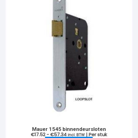
Mauer 1545 binnendeursloten
Prijsklasse:
€
17.52
-
€
57.34
| Per stuk
incl. BTW