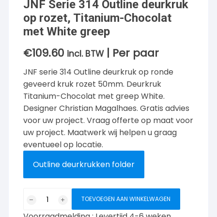
JNF Serie 314 Outline deurkruk
op rozet, Titanium-Chocolat
met White greep
€
109.60
| Per paar
incl. BTW
JNF serie 314 Outline deurkruk op ronde
geveerd kruk rozet 50mm. Deurkruk
Titanium-Chocolat met greep White.
Designer Christian Magalhaes. Gratis advies
voor uw project. Vraag offerte op maat voor
uw project. Maatwerk wij helpen u graag
eventueel op locatie.
Outline deurkrukken folder
JNF
TOEVOEGEN AAN WINKELWAGEN
Serie
Voorraadmelding : Levertijd 4-6 weken
314