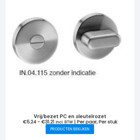
Vrij/bezet PC en sleutelrozet
Prijsklasse:
€
5.24
-
€
31.21
| Per paar, Per stuk
incl. BTW
€5.24
PRODUCTEN BEKIJKEN
tot
€31.21