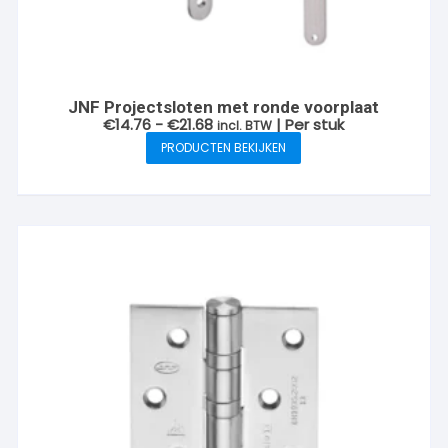
JNF Projectsloten met ronde voorplaat
Prijsklasse:
€
14.76
-
€
21.68
| Per stuk
incl. BTW
€14.76
PRODUCTEN BEKIJKEN
tot
€21.68