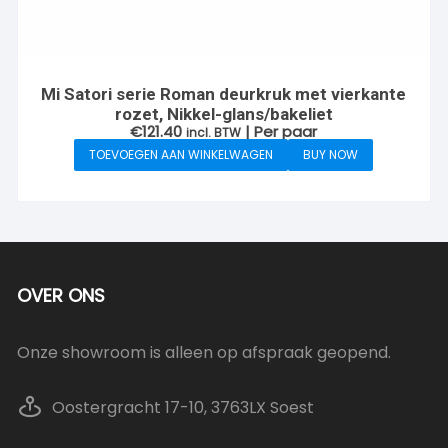
Mi Satori serie Roman deurkruk met vierkante
rozet, Nikkel-glans/bakeliet
€
121.40
| Per paar
incl. BTW
TOEVOEGEN AAN WINKELWAGEN
BUY NOW
OVER ONS
Onze showroom is alleen op afspraak geopend.
Oostergracht 17-10, 3763LX Soest