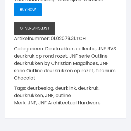
Outline
BUY NOW
deurkruk
op
rozet,
OP VERLANGLIJST
Titanium-
Artikelnummer:
01.02079.31.TCH
Chocolat
Categorieën:
Deurkrukken collectie
,
JNF RVS
met
White
deurkruk op rond rozet
,
JNF serie Outline
greep
deurkrukken by Christian Magalhoes
,
JNF
aantal
serie Outline deurkrukken op rozet, Titanium
Chocolat
Tags:
deurbeslag
,
deurklink
,
deurkruk
,
deurkrukken
,
JNF
,
outline
Merk:
JNF
,
JNF Architectual Hardware