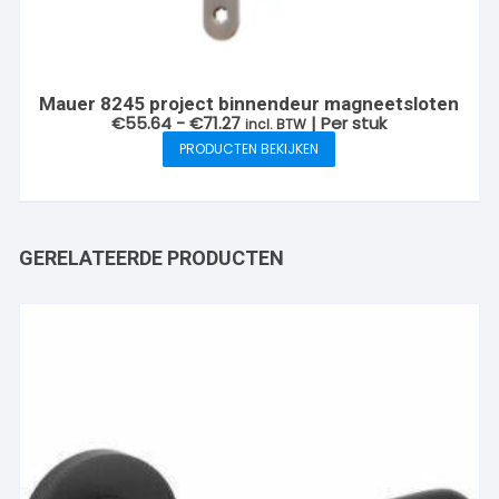
Mauer 8245 project binnendeur magneetsloten
Prijsklasse:
€
55.64
-
€
71.27
| Per stuk
incl. BTW
€55.64
PRODUCTEN BEKIJKEN
tot
€71.27
GERELATEERDE PRODUCTEN