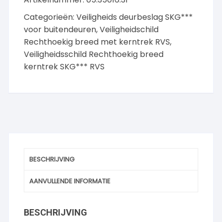
satin
Categorieën:
Veiligheids deurbeslag SKG***
PC92
voor buitendeuren
,
Veiligheidschild
aantal
Rechthoekig breed met kerntrek RVS
,
Veiligheidsschild Rechthoekig breed
kerntrek SKG*** RVS
BESCHRIJVING
AANVULLENDE INFORMATIE
BESCHRIJVING