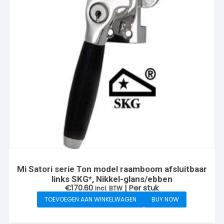
Mi Satori serie Ton model raamboom afsluitbaar
links SKG*, Nikkel-glans/ebben
€
170.60
| Per stuk
incl. BTW
TOEVOEGEN AAN WINKELWAGEN
BUY NOW