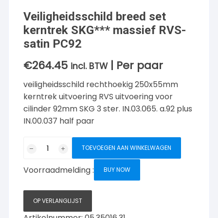
Veiligheidsschild breed set
kerntrek SKG*** massief RVS-
satin PC92
€
264.45
| Per paar
incl. BTW
veiligheidsschild rechthoekig 250x55mm
kerntrek uitvoering RVS uitvoering voor
cilinder 92mm SKG 3 ster. IN.03.065. a.92 plus
IN.00.037 half paar
Veiligheidsschild
TOEVOEGEN AAN WINKELWAGEN
breed
set
Voorraadmelding :
BUY NOW
kerntrek
SKG***
massief
OP VERLANGLIJST
RVS-
Artikelnummer:
05.35016.31