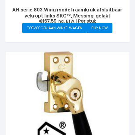
AH serie 803 Wing model raamkruk afsluitbaar
vekropt links SKG**, Messing-gelakt
€
167.59
| Per stuk
incl. BTW
TOEVOEGEN AAN WINKELWAGEN
BUY NOW