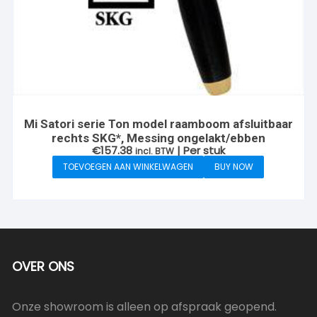
Mi Satori serie Ton model raamboom afsluitbaar
rechts SKG*, Messing ongelakt/ebben
€
157.38
| Per stuk
incl. BTW
TOEVOEGEN AAN WINKELWAGEN
BUY NOW
OVER ONS
Onze showroom is alleen op afspraak geopend.