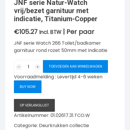
JNF serie Natur-Watch
vrij/bezet garnituur met
indicatie, Titanium-Copper
€
105.27
| Per paar
incl. BTW
JNF serie Watch 266 Toilet/badkamer
garnituur rond rozet 50mm met indicatie
JNF
TOEVOEGEN AAN WINKELWAGEN
serie
Voorraadmelding : Levertijd 4-6 weken
Natur-
Watch
BUY NOW
vrij/bezet
garnituur
met
OP VERLANGLIJST
indicatie,
Artikelnummer:
01.02617.31.TCO.W
Titanium-
Categorie:
Deurkrukken collectie
Copper