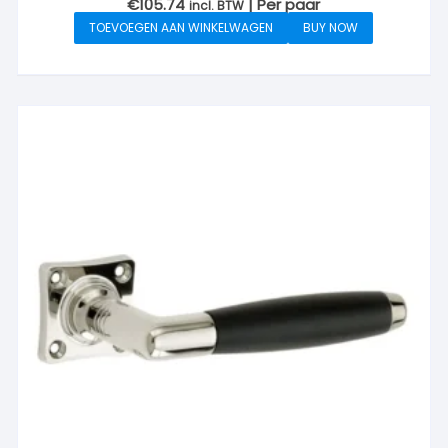
€
105.74
| Per paar
incl. BTW
TOEVOEGEN AAN WINKELWAGEN
BUY NOW