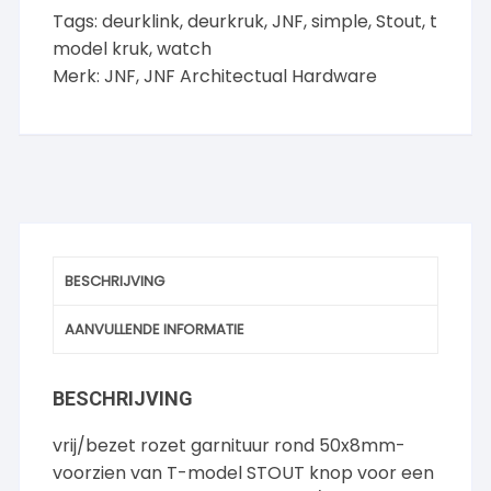
aantal
Tags:
deurklink
,
deurkruk
,
JNF
,
simple
,
Stout
,
t
model kruk
,
watch
Merk:
JNF
,
JNF Architectual Hardware
BESCHRIJVING
AANVULLENDE INFORMATIE
BESCHRIJVING
vrij/bezet rozet garnituur rond 50x8mm-
voorzien van T-model STOUT knop voor een