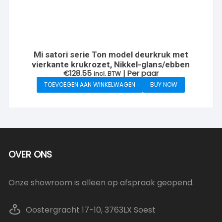
Mi satori serie Ton model deurkruk met
vierkante krukrozet, Nikkel-glans/ebben
€
128.55
| Per paar
incl. BTW
TOEVOEGEN AAN WINKELWAGEN
BUY NOW
OVER ONS
Onze showroom is alleen op afspraak geopend.
Oostergracht 17-10, 3763LX Soest