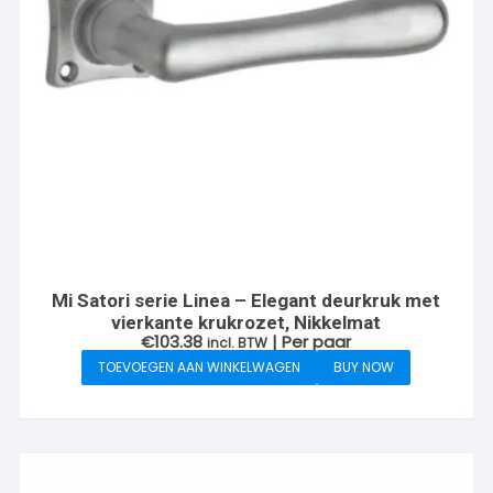
Mi Satori serie Linea – Elegant deurkruk met
vierkante krukrozet, Nikkelmat
€
103.38
| Per paar
incl. BTW
TOEVOEGEN AAN WINKELWAGEN
BUY NOW