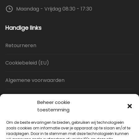
Maandag - Vrijdag 08:30 - 17:30
Handige links
Retourneren
Cookiebeleid (EU)
Algemene voorwaarden
Privacy Policy
Beheer cookie
toestemming
Contact
Om de beste ervaringen te bieden, gebruiken wij technologieën
zoals cookies om informatie over je apparaat op te slaan en/of te
raadplegen. Door in te stemmen met deze technologieën kunnen
Uitverkoop