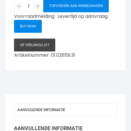
vrij/bezet
TOEVOEGEN AAN WINKELWAGEN
Ovaal
Voorraadmelding : Levertijd op aanvraag.
RVS
aantal
BUY NOW
OP VERLANGLIJST
Artikelnummer:
01.02659.31
AANVULLENDE INFORMATIE
AANVULLENDE INFORMATIE