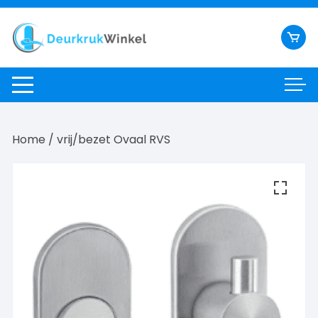
Ga
naar
inhoud
Home
/ vrij/bezet Ovaal RVS