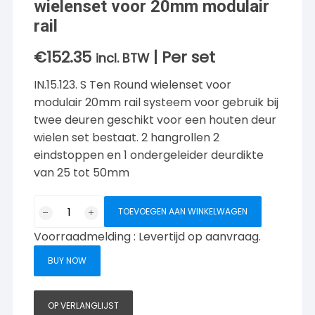
wielenset voor 20mm modulair
rail
€
152.35
| Per set
incl. BTW
IN.15.123. S Ten Round wielenset voor
modulair 20mm rail systeem voor gebruik bij
twee deuren geschikt voor een houten deur
wielen set bestaat. 2 hangrollen 2
eindstoppen en 1 ondergeleider deurdikte
van 25 tot 50mm
wielenset
TOEVOEGEN AAN WINKELWAGEN
voor
Voorraadmelding : Levertijd op aanvraag.
20mm
modulair
BUY NOW
rail
aantal
OP VERLANGLIJST