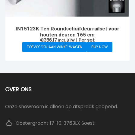
IN15123K Ten Roundschuifdeurrailset voor
houten deuren 165 cm
€
386.17
| Per set
incl. BTW
TOEVOEGEN AAN WINKELWAGEN
BUY NOW
OVER ONS
Onze showroom is alleen op afspraak geopend.
Oostergracht 17-10, 3763LX Soest