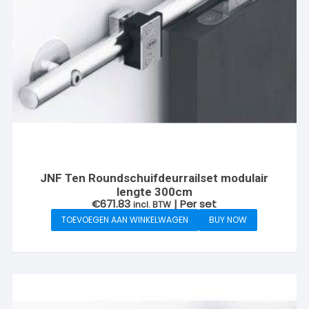
JNF Ten Roundschuifdeurrailset modulair
lengte 300cm
€
671.83
| Per set
incl. BTW
TOEVOEGEN AAN WINKELWAGEN
BUY NOW