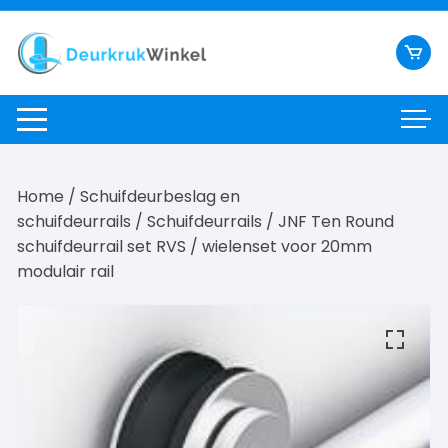
Ga
naar
inhoud
Home
/
Schuifdeurbeslag en
schuifdeurrails
/
Schuifdeurrails
/
JNF Ten Round
schuifdeurrail set RVS
/ wielenset voor 20mm
modulair rail