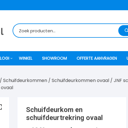
LOGI
WINKEL
SHOWROOM
OFFERTE AANVRAGEN
/
Schuifdeurkommen
/
Schuifdeurkommen ovaal
/
JNF s
itti
 ovaal
atori
Schuifdeurkom en
ock
schuifdeurtrekring ovaal
o