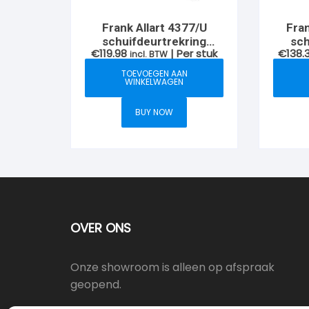
Frank Allart 4377/U
Fran
schuifdeurtrekring
sch
€
119.98
| Per stuk
€
138.
130x25mm, Messing-
incl. BTW
130x2
ongelakt
TOEVOEGEN AAN
WINKELWAGEN
BUY NOW
OVER ONS
Onze showroom is alleen op afspraak
geopend.