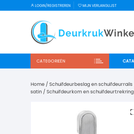
Ga
LOGIN/REGISTREREN
MIJN VERLANGLIJST
naar
inhoud
CATEGORIEËN
CATA
JNF
Home
/
Schuifdeurbeslag en schuifdeurrails
Regu
satin
/ Schuifdeurkom en schuifdeurtrekring
Mi S
Winl
Hab