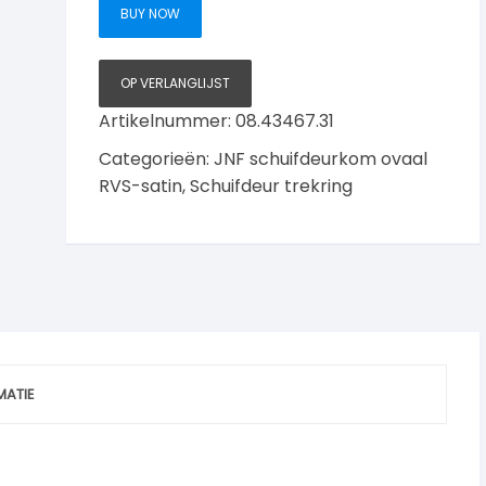
BUY NOW
OP VERLANGLIJST
Artikelnummer:
08.43467.31
Categorieën:
JNF schuifdeurkom ovaal
RVS-satin
,
Schuifdeur trekring
MATIE