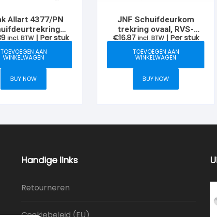
k Allart 4377/PN
JNF Schuifdeurkom
uifdeurtrekring
trekring ovaal, RVS-
39
| Per stuk
€
16.87
| Per stuk
5mm, Nikkel-glans
incl. BTW
geborsteld
incl. BTW
TOEVOEGEN AAN
TOEVOEGEN AAN
WINKELWAGEN
WINKELWAGEN
BUY NOW
BUY NOW
Handige links
U
Retourneren
Cookiebeleid (EU)