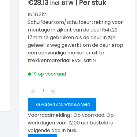
€
28.13
| Per stuk
incl. BTW
IN.16.312
Schuifdeurkom/schuifdeurtrekring voor
montage in zijkant van de deur154x29
17mm te gebruiken als de deur in zijn
geheel is weg gewerkt om de deur erop
een eenvoudige manier er uit te
trekkenmateriaal RVS-satIN.
19 op voorraad
Schuifdeurkom
en
schuifdeurtrekring
TOEVOEGEN AAN WINKELWAGEN
ovaal
Voorraadmelding : Op voorraad. Op
aantal
werkdagen voor 12:00 uur besteld is
volgende dag in huis.