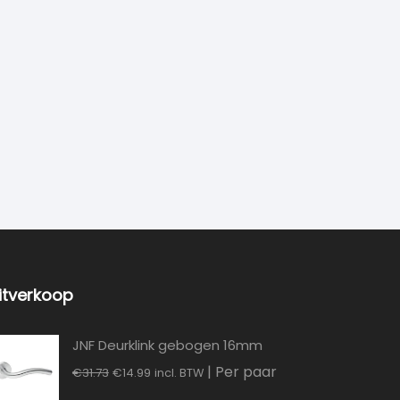
itverkoop
JNF Deurklink gebogen 16mm
Oorspronkelijke
Huidige
| Per paar
€
31.73
€
14.99
incl. BTW
prijs
prijs