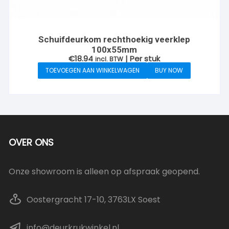
Schuifdeurkom rechthoekig veerklep
100x55mm
€
18.94
| Per stuk
incl. BTW
TOEVOEGEN AAN WINKELWAGEN
BUY NOW
OVER ONS
Onze showroom is alleen op afspraak geopend.
Oostergracht 17-10, 3763LX Soest
info@deurkrukwinkel.nl