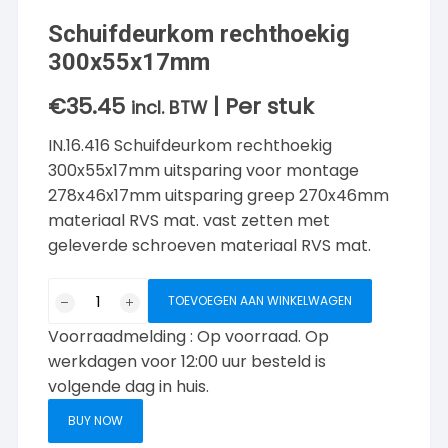
Schuifdeurkom rechthoekig
300x55x17mm
€
35.45
| Per stuk
incl. BTW
IN.16.416 Schuifdeurkom rechthoekig
300x55x17mm uitsparing voor montage
278x46x17mm uitsparing greep 270x46mm
materiaal RVS mat. vast zetten met
geleverde schroeven materiaal RVS mat.
Schuifdeurkom
TOEVOEGEN AAN WINKELWAGEN
rechthoekig
Voorraadmelding : Op voorraad. Op
300x55x17mm
aantal
werkdagen voor 12:00 uur besteld is
volgende dag in huis.
BUY NOW