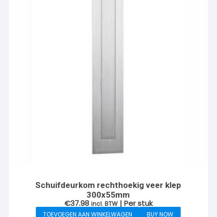
Schuifdeurkom rechthoekig veer klep
300x55mm
€
37.98
| Per stuk
incl. BTW
TOEVOEGEN AAN WINKELWAGEN
BUY NOW