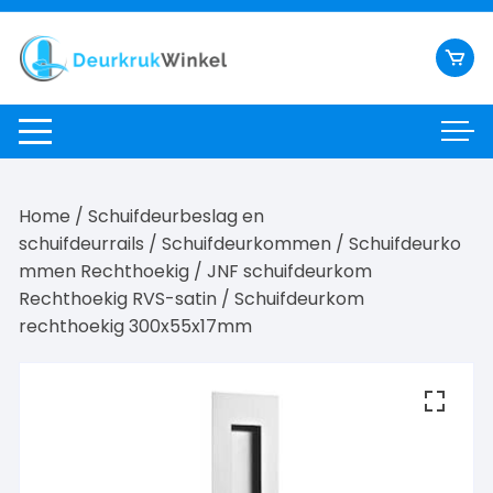
Ga
naar
inhoud
Home
/
Schuifdeurbeslag en
schuifdeurrails
/
Schuifdeurkommen
/
Schuifdeurko
mmen Rechthoekig
/
JNF schuifdeurkom
Rechthoekig RVS-satin
/ Schuifdeurkom
rechthoekig 300x55x17mm