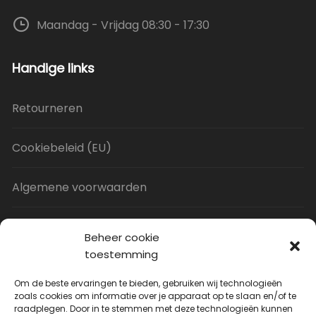
Maandag - Vrijdag 08:30 - 17:30
Handige links
Retourneren
Cookiebeleid (EU)
Algemene voorwaarden
Privacy Policy
Beheer cookie
toestemming
Contact
Om de beste ervaringen te bieden, gebruiken wij technologieën
zoals cookies om informatie over je apparaat op te slaan en/of te
raadplegen. Door in te stemmen met deze technologieën kunnen
Uitverkoop