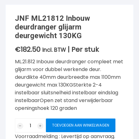
JNF ML21812 Inbouw
deurdranger glijarm
deurgewicht 130KG
€
182.50
| Per stuk
incl. BTW
ML.21.812 Inbouw deurdranger compleet met
glijarm voor dubbel werkende deur.
deurdikte 40mm deurbreedte max 1100mm
deurgewicht max 130KGSterkte 2-4
instelbaar sluitsnelheid instelbaar eindslag
instelbaarOpen zet stand verwijderbaar
openingshoek 120 graden
JNF
TOEVOEGEN AAN WINKELWAGEN
ML21812
Voorraadmelding : Levertijd op aanvraag.
Inbouw