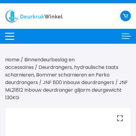
Ga
naar
inhoud
Home
/
Binnendeurbeslag en
accessoires
/
Deurdrangers, hydraulische taats
scharnieren, Bommer scharnieren en Perko
deurdrangers
/
JNF 800 inbouw deurdrangers
/ JNF
ML21812 Inbouw deurdranger glijarm deurgewicht
130KG