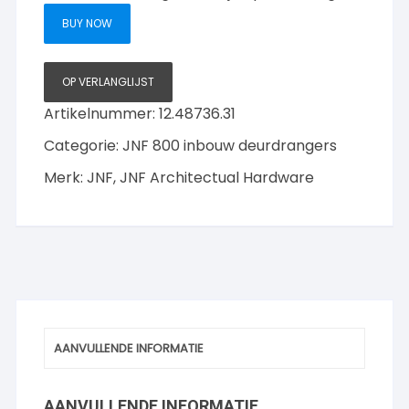
deurdranger
BUY NOW
glijarm
deurgewicht
130KG
OP VERLANGLIJST
aantal
Artikelnummer:
12.48736.31
Categorie:
JNF 800 inbouw deurdrangers
Merk:
JNF
,
JNF Architectual Hardware
AANVULLENDE INFORMATIE
AANVULLENDE INFORMATIE