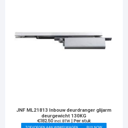
JNF ML21813 Inbouw deurdranger glijarm
deurgewicht 130KG
€
182.50
| Per stuk
incl. BTW
TOEVOEGEN AAN WINKELWAGEN
BUY NOW