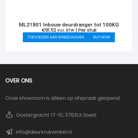
ML21801 Inbouw deurdranger tot 100KG
€
91.52
| Per stuk
incl. BTW
TOEVOEGEN AAN WINKELWAGEN
BUY NOW
OVER ONS
Onze showroom is alleen op afspraak geopend.
Oostergracht 17-10, 3763LX Soest
info@deurkrukwinkel.nl