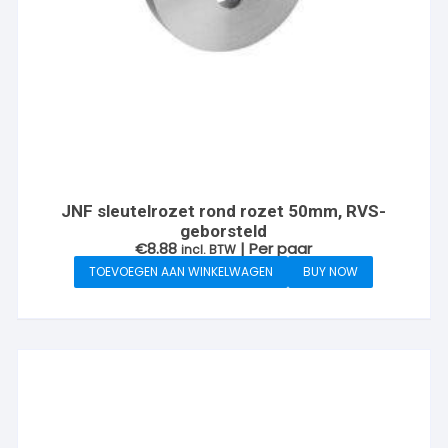
JNF sleutelrozet rond rozet 50mm, RVS-
geborsteld
€
8.88
| Per paar
incl. BTW
TOEVOEGEN AAN WINKELWAGEN
BUY NOW