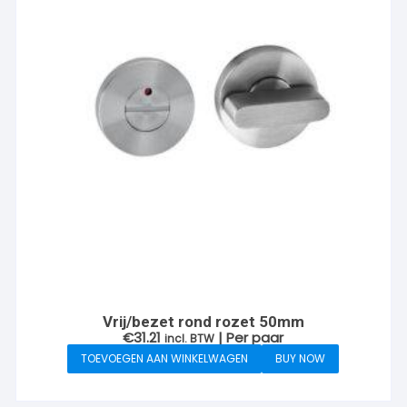
Vrij/bezet rond rozet 50mm
€
31.21
| Per paar
incl. BTW
TOEVOEGEN AAN WINKELWAGEN
BUY NOW