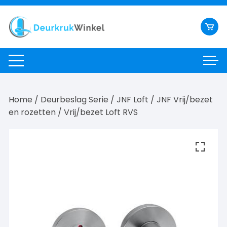
Ga
naar
inhoud
Home
/
Deurbeslag Serie
/
JNF Loft
/
JNF Vrij/bezet
en rozetten
/ Vrij/bezet Loft RVS