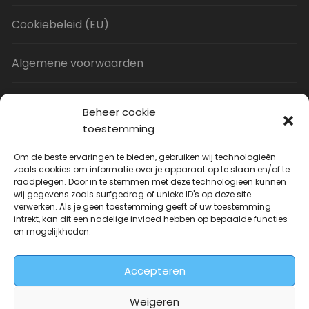
Cookiebeleid (EU)
Algemene voorwaarden
Privacy Policy
Beheer cookie
toestemming
Contact
Om de beste ervaringen te bieden, gebruiken wij technologieën
zoals cookies om informatie over je apparaat op te slaan en/of te
raadplegen. Door in te stemmen met deze technologieën kunnen
Uitverkoop
wij gegevens zoals surfgedrag of unieke ID's op deze site
verwerken. Als je geen toestemming geeft of uw toestemming
intrekt, kan dit een nadelige invloed hebben op bepaalde functies
JNF Deurklink gebogen 16mm
en mogelijkheden.
Oorspronkelijke
Huidige
| Per paar
€
31.73
€
14.99
incl. BTW
prijs
prijs
Accepteren
was:
is:
€31.73.
€14.99.
Weigeren