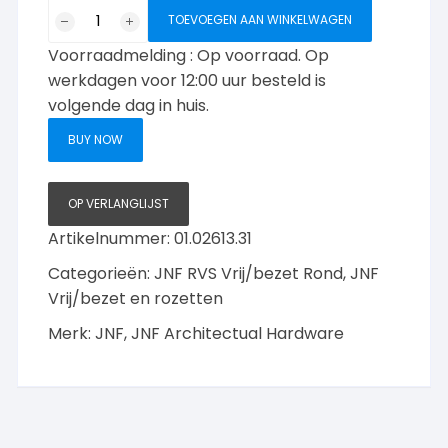
Vrij/bezet
TOEVOEGEN AAN WINKELWAGEN
Loft
Voorraadmelding : Op voorraad. Op
RVS
aantal
werkdagen voor 12:00 uur besteld is
volgende dag in huis.
BUY NOW
OP VERLANGLIJST
Artikelnummer:
01.02613.31
Categorieën:
JNF RVS Vrij/bezet Rond
,
JNF
Vrij/bezet en rozetten
Merk:
JNF
,
JNF Architectual Hardware