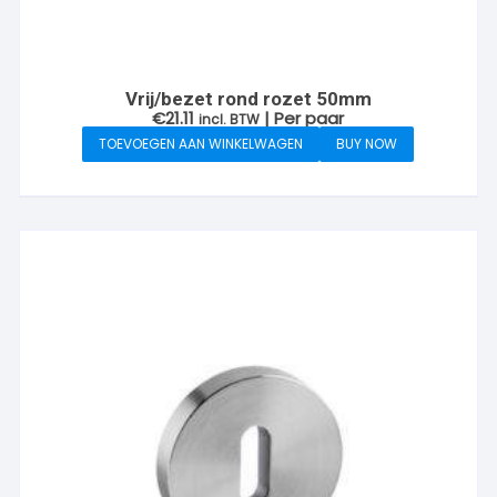
Vrij/bezet rond rozet 50mm
€
21.11
| Per paar
incl. BTW
TOEVOEGEN AAN WINKELWAGEN
BUY NOW