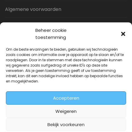
Algemene voorwaarden
Privacy Policy
Beheer cookie
toestemming
Contact
Om de beste ervaringen te bieden, gebruiken wij technologieën
zoals cookies om informatie over je apparaat op te slaan en/of te
raadplegen. Door in te stemmen met deze technologieën kunnen
Uitverkoop
wij gegevens zoals surfgedrag of unieke ID's op deze site
verwerken. Als je geen toestemming geeft of uw toestemming
intrekt, kan dit een nadelige invloed hebben op bepaalde functies
JNF Deurklink gebogen 16mm
en mogelijkheden.
Oorspronkelijke
Huidige
€
31.73
€
14.99
incl. BTW
prijs
prijs
Accepteren
was:
is:
€31.73.
€14.99.
Weigeren
Bekijk voorkeuren
Deurkrukwinkel.nl is onderdeel van