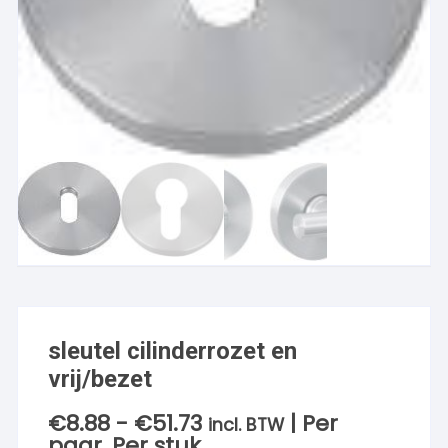
sleutel cilinderrozet en
vrij/bezet
€
8.88
-
€
51.73
| Per
Prijsklasse:
incl. BTW
€8.88
paar, Per stuk