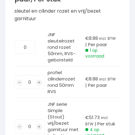
tot
€51.73
sleutel en cilinder rozet en vrij/bezet
garnituur
JNF
€
8.88
incl. BTW
sleutelrozet
JNF
| Per paar
rond rozet
sleutelrozet
1 op
50mm, RVS-
voorraad
rond
geborsteld
rozet
50mm,
profiel
profiel
cilinderrozet
€
8.88
RVS-
incl. BTW
rond 50mm
| Per paar
cilinderrozet
geborsteld
RVS
rond
aantal
50mm
JNF serie
RVS
Simple
aantal
(Stout)
€
51.73
incl.
JNF
vrij/bezet
| Per stuk
BTW
garnituur met
serie
4 op