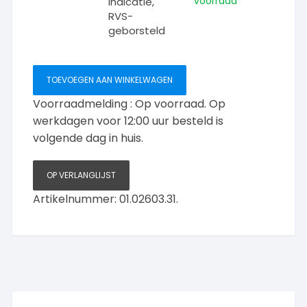
voorraad
indicatie,
Simple
RVS-
(Stout)
geborsteld
vrij/bezet
garnituur
met
TOEVOEGEN AAN WINKELWAGEN
indicatie,
RVS-
Voorraadmelding : Op voorraad. Op
geborsteld
werkdagen voor 12:00 uur besteld is
aantal
volgende dag in huis.
OP VERLANGLIJST
Artikelnummer:
01.02603.31.