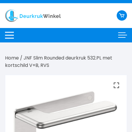
Ga
naar
inhoud
Home
/ JNF Slim Rounded deurkruk 532.PL met
kortschild V+B, RVS