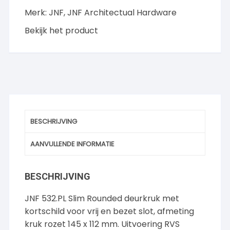
V+B,
Merk:
JNF
,
JNF Architectual Hardware
RVS
aantal
Bekijk het product
BESCHRIJVING
AANVULLENDE INFORMATIE
BESCHRIJVING
JNF 532.PL Slim Rounded deurkruk met
kortschild voor vrij en bezet slot, afmeting
kruk rozet 145 x 112 mm. Uitvoering RVS