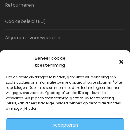
Retourneren
Cookiebeleid (EU)
Algemene voorwaarden
Privacy Policy
Beheer cookie
toestemming
Contact
Om de beste ervaringen te bieden, gebruiken wij technologieën
zoals cookies om informatie over je apparaat op te slaan en/of te
raadplegen. Door in te stemmen met deze technologieën kunnen
Uitverkoop
wij gegevens zoals surfgedrag of unieke ID's op deze site
verwerken. Als je geen toestemming geeft of uw toestemming
intrekt, kan dit een nadelige invloed hebben op bepaalde functies
JNF Deurklink gebogen 16mm
en mogelijkheden.
Oorspronkelijke
Huidige
| Per paar
€
31.73
€
14.99
incl. BTW
prijs
prijs
Accepteren
was:
is: