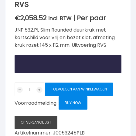
RVS
€
2,058.52
| Per paar
incl. BTW
JNF 532.PL Slim Rounded deurkruk met
kortschild voor vrij en bezet slot, afmeting
kruk rozet 145 x 112 mm. Uitvoering RVS
JNF
TOEVOEGEN AAN WINKELWAGEN
Slim
Rounded
Voorraadmelding :
BUY NOW
deurkruk
532.PL
met
OP VERLANGLIJST
kortschild
Artikelnummer:
J0053245PLB